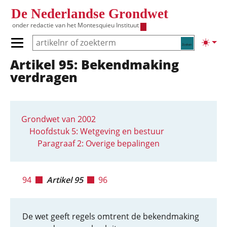
Overslaan en naar de inhoud gaan
De Nederlandse Grondwet
onder redactie van het
Montesquieu Instituut
Zoeken
Lichte
Primair menu tonen/verbergen
Artikel 95: Bekendmaking
Hoofdnavigatie
verdragen
Grondwet van 2002
Hoofdstuk 5: Wetgeving en bestuur
Paragraaf 2: Overige bepalingen
94
Artikel 95
96
De wet geeft regels omtrent de bekendmaking