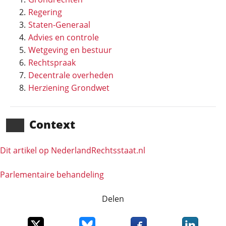
Regering
Staten-Generaal
Advies en controle
Wetgeving en bestuur
Rechtspraak
Decentrale overheden
Herziening Grondwet
Context
Dit artikel op NederlandRechts­staat.nl
Parlementaire behandeling
Delen
Deel dit item op X
Deel dit item op Bluesky
Deel dit item op Faceboo
Deel dit it