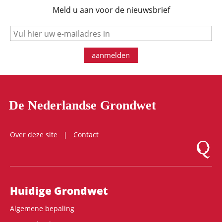
Meld u aan voor de nieuwsbrief
e-mail
aanmelden
De Nederlandse Grondwet
Over deze site
Contact
Logo Mon
Hoofdnavigatie
Huidige Grondwet
Algemene bepaling