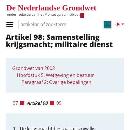
Overslaan en naar de inhoud gaan
De Nederlandse Grondwet
onder redactie van het
Montesquieu Instituut
Zoeken
Lichte
Primair menu tonen/verbergen
Artikel 98: Samenstelling
Hoofdnavigatie
krijgsmacht; militaire dienst
Grondwet van 2002
Hoofdstuk 5: Wetgeving en bestuur
Paragraaf 2: Overige bepalingen
97
Artikel 98
99
De krijgsmacht bestaat uit vrijwillig