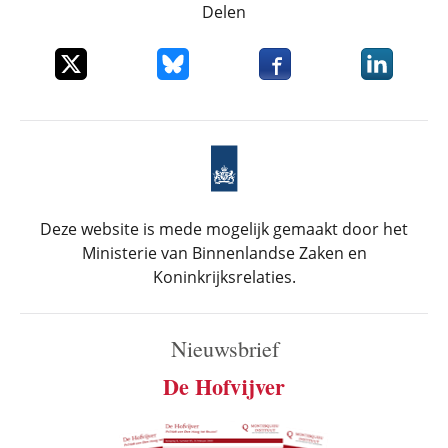
Delen
Deel dit item op X
Deel dit item op Bluesky
Deel dit item op Faceboo
Deel dit it
Deze website is mede mogelijk gemaakt door het
Ministerie van Binnenlandse Zaken en
Koninkrijksrelaties.
Nieuwsbrief
De Hofvijver