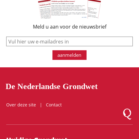
Meld u aan voor de nieuwsbrief
e-mail
aanmelden
De Nederlandse Grondwet
Over deze site
Contact
Logo Mon