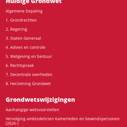
Hoofdnavigatie
Huidige Grondwet
Algemene bepaling
1. Grondrechten
2. Regering
3. Staten-Generaal
4. Advies en controle
5. Wetgeving en bestuur
6. Rechtspraak
7. Decentrale overheden
8. Herziening Grondwet
Grondwets­wijzigingen
Aanhangige wetsvoorstellen
Vervolging ambtsdelicten Kamerleden en bewindspersonen
(2026-)