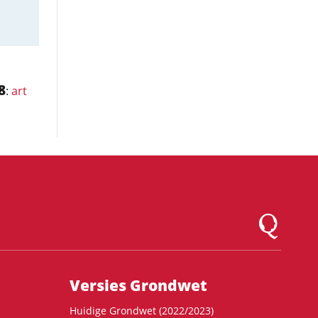
8
:
art
Logo Montesqu
Versies Grondwet
Huidige Grondwet (2022/2023)