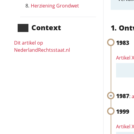
Herziening Grondwet
Context
Ont
1983
Dit artikel op
NederlandRechts­staat.nl
Artikel 
1987
:
a
1999
Artikel X