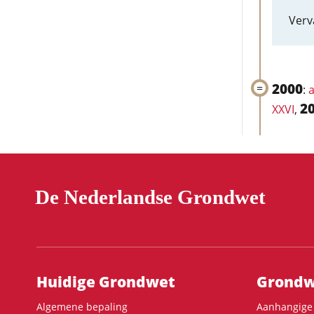
Verv
2000
:
a
2
XXVI
,
De Nederlandse Grondwet
Hoofdnavigatie
Huidige Grondwet
Grondwe
Algemene bepaling
Aanhangige 