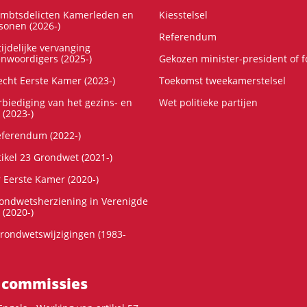
ambtsdelicten Kamerleden en
Kiesstelsel
onen (2026-)
Referendum
ijdelijke vervanging
enwoordigers (2025-)
Gekozen minister-president of 
cht Eerste Kamer (2023-)
Toekomst tweekamerstelsel
rbiediging van het gezins- en
Wet politieke partijen
 (2023-)
referendum (2022-)
tikel 23 Grondwet (2021-)
r Eerste Kamer (2020-)
rondwetsherziening in Verenigde
 (2020-)
rondwetswijzigingen (1983-
 commissies