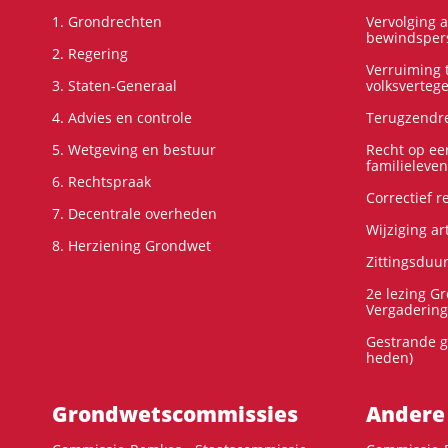
1. Grondrechten
Vervolging 
bewindspers
2. Regering
Verruiming t
3. Staten-Generaal
volksverteg
4. Advies en controle
Terugzendre
5. Wetgeving en bestuur
Recht op ee
familieleven
6. Rechtspraak
Correctief 
7. Decentrale overheden
Wijziging ar
8. Herziening Grondwet
Zittingsduu
2e lezing G
Vergadering
Gestrande g
heden)
Grondwets­commissies
Andere