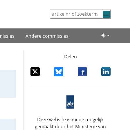
Zoeken
issies
Andere commissies
Lichte/donke
Delen
Deel dit item op X
Deel dit item op Bluesky
Deel dit item op Facebo
Deel dit item
Deze website is mede mogelijk
gemaakt door het Ministerie van