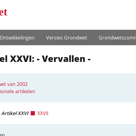
et
Ontwikke­lingen
Versies Grondwet
Grondwets­comm
el XXVI: - Vervallen -
et van 2002
ionele artikelen
Artikel XXVI
XXVII
en