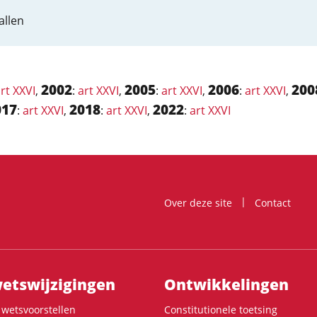
allen
2002
2005
2006
200
rt XXVI
,
:
art XXVI
,
:
art XXVI
,
:
art XXVI
,
017
2018
2022
:
art XXVI
,
:
art XXVI
,
:
art XXVI
Over deze site
Contact
ts­wijzigingen
Ontwikke­lingen
wetsvoorstellen
Constitutionele toetsing