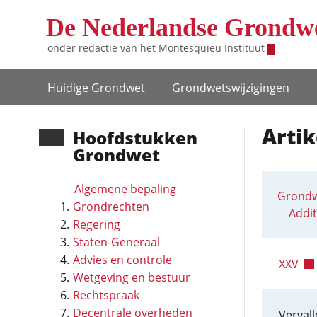
Overslaan en naar de inhoud gaan
De Nederlandse Grondw
onder redactie van het
Montesquieu Instituut
Hoofdnavigatie
Huidige Grondwet
Grondwets­wijzigingen
Artik
Hoofd­stukken
Grondwet
Algemene bepaling
Grondw
Grondrechten
Addit
Regering
Staten-Generaal
Advies en controle
XXV
Wetgeving en bestuur
Rechtspraak
Decentrale overheden
Vervall