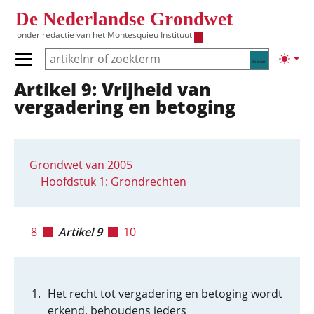
Overslaan en naar de inhoud gaan
De Nederlandse Grondwet
onder redactie van het
Montesquieu Instituut
Zoeken
Lichte
Primair menu tonen/verbergen
Artikel 9: Vrijheid van
Hoofdnavigatie
vergadering en betoging
Grondwet van 2005
Hoofdstuk 1: Grondrechten
8
Artikel 9
10
Het recht tot vergadering en betoging wordt
erkend, behoudens ieders