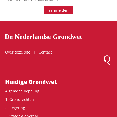
aanmelden
De Nederlandse Grondwet
Over deze site
Contact
Logo Mon
Hoofdnavigatie
Huidige Grondwet
Algemene bepaling
1. Grondrechten
2. Regering
3. Staten-Generaal