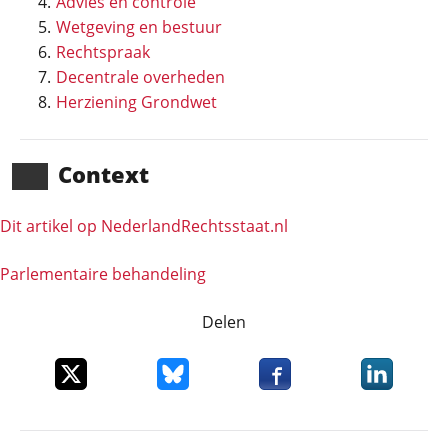
Advies en controle
Wetgeving en bestuur
Rechtspraak
Decentrale overheden
Herziening Grondwet
Context
Dit artikel op NederlandRechts­staat.nl
Parlementaire behandeling
Delen
Deel dit item op X
Deel dit item op Bluesky
Deel dit item op Faceboo
Deel dit it