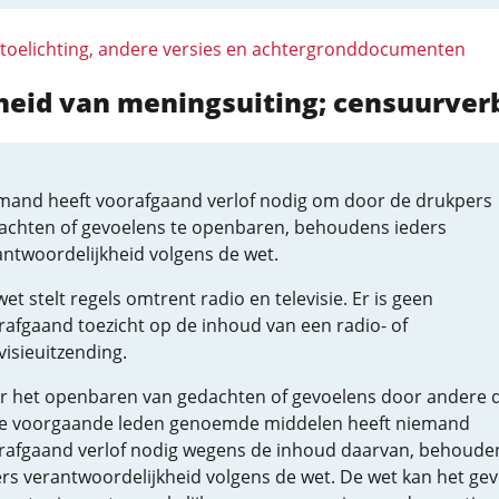
 toelichting, andere versies en achtergronddocumenten
jheid van meningsuiting; censuurver
mand heeft voorafgaand verlof nodig om door de drukpers
achten of gevoelens te openbaren, behoudens ieders
antwoordelijkheid volgens de wet.
et stelt regels omtrent radio en televisie. Er is geen
rafgaand toezicht op de inhoud van een radio- of
visieuitzending.
r het openbaren van gedachten of gevoelens door andere 
de voorgaande leden genoemde middelen heeft niemand
rafgaand verlof nodig wegens de inhoud daarvan, behoude
ers verantwoordelijkheid volgens de wet. De wet kan het ge