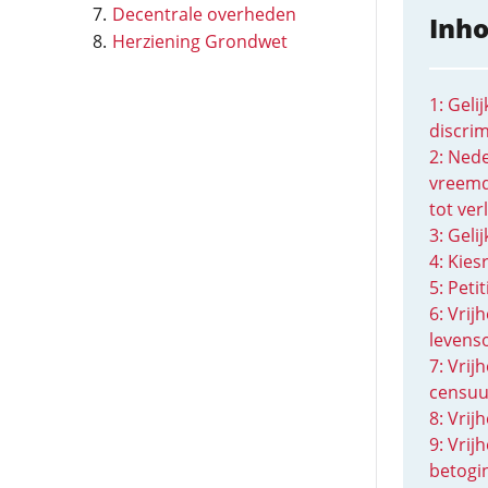
Decentrale overheden
Inh
Herziening Grondwet
1: Geli
discri
2: Ned
vreemde
tot ver
3: Gel
4: Kies
5: Peti
6: Vrij
levens
7: Vrij
censuu
8: Vrij
9: Vrij
betogi