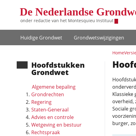
Overslaan en naar de inhoud gaan
De Nederlandse Grondw
onder redactie van het
Montesquieu Instituut
Hoofdnavigatie
Huidige Grondwet
Grondwets­wijzigingen
Home
Versi
Hoof
Hoofd­stukken
Grondwet
Hoofdstuk
Algemene bepaling
onderverde
Klassieke
Grondrechten
overheid, 
Regering
Sociale g
Staten-Generaal
voorzienin
Advies en controle
burger, zo
Wetgeving en bestuur
Rechtspraak