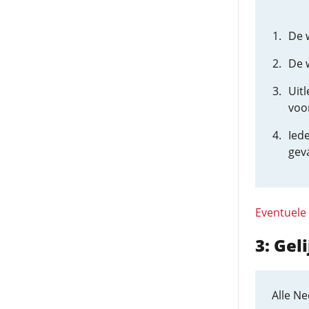
De w
De w
Uit
voo
Iede
geva
Eventuele
3: Ge
Alle Ne