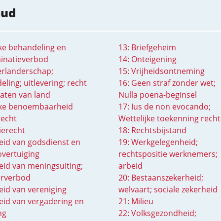
oud
jke behandeling en
13: Briefgeheim
minatieverbod
14: Onteigening
erlanderschap;
15: Vrijheidsontneming
ling; uitlevering; recht
16: Geen straf zonder wet;
laten van land
Nulla poena-beginsel
ijke benoembaarheid
17: Ius de non evocando;
recht
Wettelijke toekenning recht
tierecht
18: Rechtsbijstand
heid van godsdienst en
19: Werkgelegenheid;
overtuiging
rechtspositie werknemers;
heid van meningsuiting;
arbeid
rverbod
20: Bestaanszekerheid;
heid van vereniging
welvaart; sociale zekerheid
heid van vergadering en
21: Milieu
ng
22: Volksgezondheid;