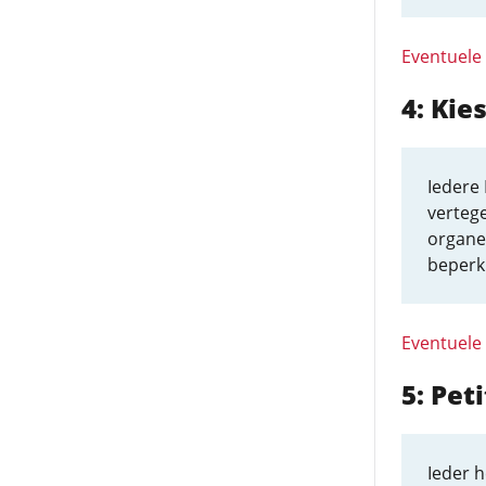
Eventuele
4: Kie
Iedere 
verteg
organe
beperk
Eventuele
5: Pet
Ieder h