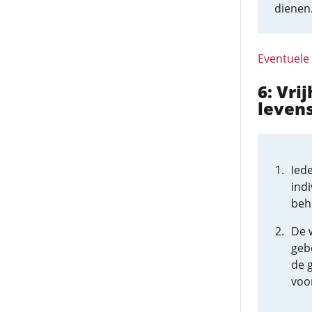
dienen
Eventuele
6: Vri
leven
Iede
indi
beh
De w
geb
de g
voo