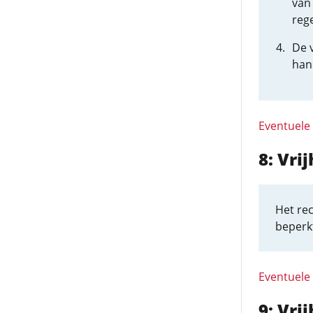
van
reg
De 
han
Eventuele
8: Vri
Het rec
beperk
Eventuele
9: Vri