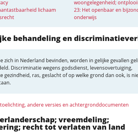
vacy
woongelegenheid; ontplooi
aantastbaarheid lichaam
23: Het openbaar en bijzon
srecht
onderwijs
ijke behandeling en discriminatieve
ie zich in Nederland bevinden, worden in gelijke gevallen geli
eld. Discriminatie wegens godsdienst, levensovertuiging,
ke gezindheid, ras, geslacht of op welke grond dan ook, is ni
taan.
 toelichting, andere versies en achtergronddocumenten
derlanderschap; vreemdeling;
ering; recht tot verlaten van land