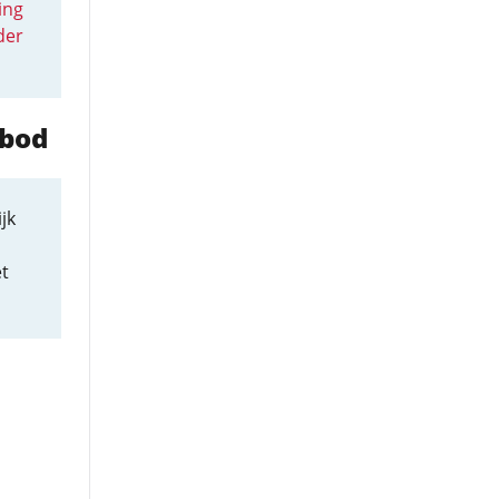
ing
der
rbod
jk
et