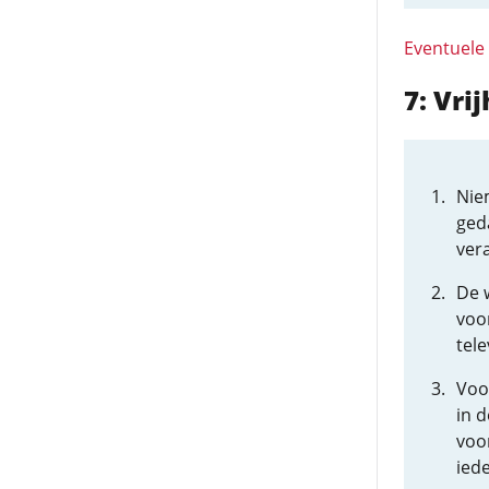
Eventuele
7: Vri
Nie
ged
ver
De w
voo
tele
Voo
in 
voo
ied