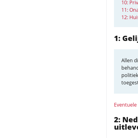
10: Pri
11: On
12: Hui
1: Gel
Allen d
behand
politie
toeges
Eventuele
2: Ne
uitlev