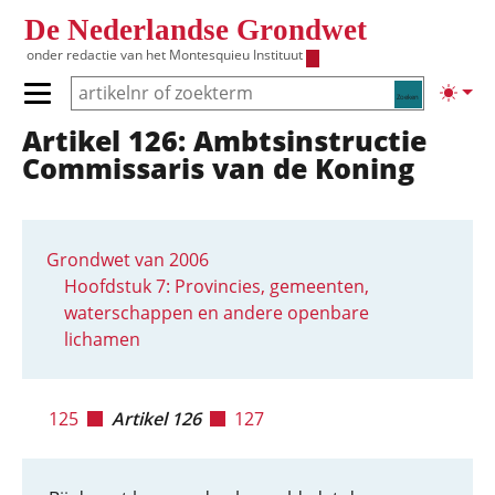
Overslaan en naar de inhoud gaan
De Nederlandse Grondwet
onder redactie van het
Montesquieu Instituut
Zoeken
Lichte
Primair menu tonen/verbergen
Artikel 126: Ambtsinstructie
Hoofdnavigatie
Commissaris van de Koning
Grondwet van 2006
Hoofdstuk 7: Provincies, gemeenten,
waterschappen en andere openbare
lichamen
125
Artikel 126
127