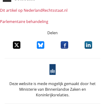
Dit artikel op NederlandRechts­staat.nl
Parlementaire behandeling
Delen
Deel dit item op X
Deel dit item op Bluesky
Deel dit item op Faceboo
Deel dit it
Deze website is mede mogelijk gemaakt door het
Ministerie van Binnenlandse Zaken en
Koninkrijksrelaties.