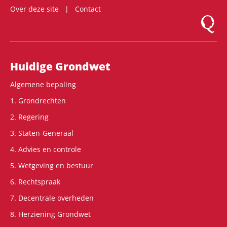
Over deze site
Contact
Logo Mon
Hoofdnavigatie
Huidige Grondwet
Algemene bepaling
1. Grondrechten
2. Regering
3. Staten-Generaal
4. Advies en controle
5. Wetgeving en bestuur
6. Rechtspraak
7. Decentrale overheden
8. Herziening Grondwet