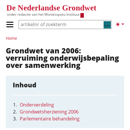
Overslaan en naar de inhoud gaan
De Nederlandse Grondwet
onder redactie van het
Montesquieu Instituut
Zoeken
Lichte
Primair menu tonen/verbergen
Hoofdnavigatie
Home
Grondwet van 2006:
verruiming onderwijsbepaling
over samenwerking
Inhoud
Onderverdeling
Grondwetsherziening 2006
Parlementaire behandeling