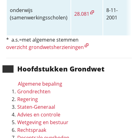
7
onderwijs
8-11-
(
28.081
(samenwerkingsscholen)
2001
C
S
* a.s.=met algemene stemmen
overzicht grondwetsherzieningen
Hoofd­stukken Grondwet
Algemene bepaling
Grondrechten
Regering
Staten-Generaal
Advies en controle
Wetgeving en bestuur
Rechtspraak
Decentrale overheden