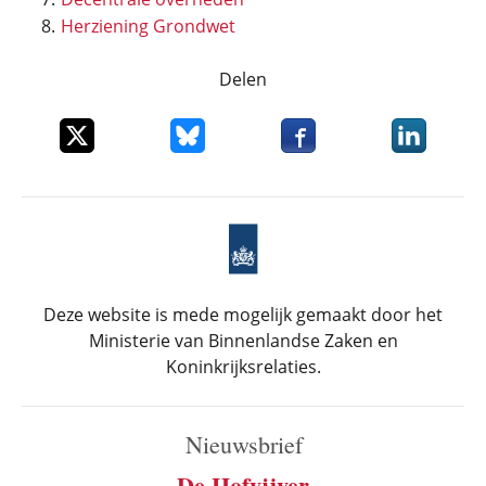
Herziening Grondwet
Delen
Deel dit item op X
Deel dit item op Bluesky
Deel dit item op Faceboo
Deel dit it
Deze website is mede mogelijk gemaakt door het
Ministerie van Binnenlandse Zaken en
Koninkrijksrelaties.
Nieuwsbrief
De Hofvijver