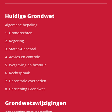
Hoofdnavigatie
Huidige Grondwet
Algemene bepaling
1. Grondrechten
2. Regering
3. Staten-Generaal
4. Advies en controle
5. Wetgeving en bestuur
6. Rechtspraak
7. Decentrale overheden
8. Herziening Grondwet
Grondwets­wijzigingen
Aanhangige wetsvoorstellen