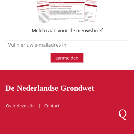
Meld u aan voor de nieuwsbrief
e-mail
aanmelden
De Nederlandse Grondwet
Over deze site
Contact
Logo Mon