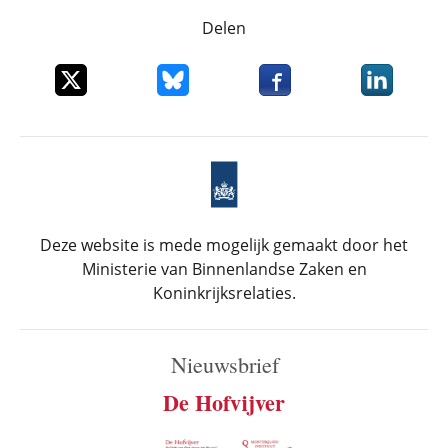
Delen
Deel dit item op X
Deel dit item op Bluesky
Deel dit item op Faceboo
Deel dit it
Deze website is mede mogelijk gemaakt door het
Ministerie van Binnenlandse Zaken en
Koninkrijksrelaties.
Nieuwsbrief
De Hofvijver