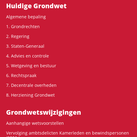
Hoofdnavigatie
Huidige Grondwet
Algemene bepaling
1. Grondrechten
2. Regering
3. Staten-Generaal
4. Advies en controle
5. Wetgeving en bestuur
6. Rechtspraak
7. Decentrale overheden
8. Herziening Grondwet
Grondwets­wijzigingen
Aanhangige wetsvoorstellen
Vervolging ambtsdelicten Kamerleden en bewindspersonen