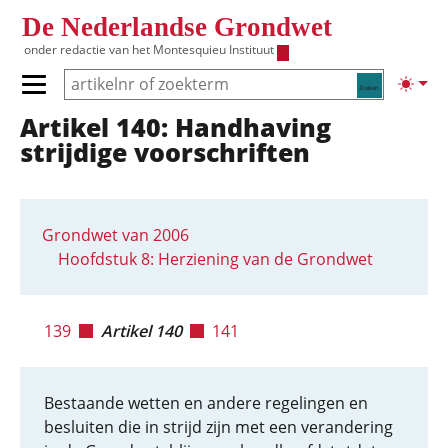
Overslaan en naar de inhoud gaan
De Nederlandse Grondwet
onder redactie van het
Montesquieu Instituut
Zoeken
Lichte
Primair menu tonen/verbergen
Artikel 140: Handhaving
Hoofdnavigatie
strijdige voorschriften
Grondwet van 2006
Hoofdstuk 8: Herziening van de Grondwet
139
Artikel 140
141
Bestaande wetten en andere regelingen en
besluiten die in strijd zijn met een verandering