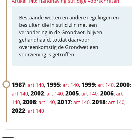
Artikel 140: Handhaving strijdige voorschriften
Bestaande wetten en andere regelingen en
besluiten die in strijd zijn met een
verandering in de Grondwet, blijven
gehandhaafd, totdat daarvoor
overeenkomstig de Grondwet een
voorziening is getroffen.
1987
1995
1999
2000
:
art 140
,
:
art 140
,
:
art 140
,
:
2002
2005
2006
art 140
,
:
art 140
,
:
art 140
,
:
art
2008
2017
2018
140
,
:
art 140
,
:
art 140
,
:
art 140
,
2022
:
art 140