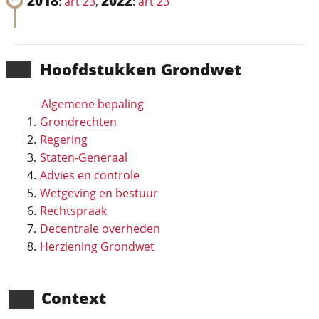
2018
2022
:
art 23
,
:
art 23
Hoofd­stukken Grondwet
Algemene bepaling
Grondrechten
Regering
Staten-Generaal
Advies en controle
Wetgeving en bestuur
Rechtspraak
Decentrale overheden
Herziening Grondwet
Context