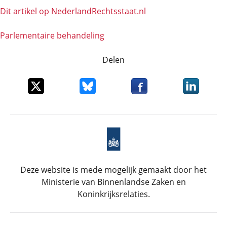
Dit artikel op NederlandRechts­staat.nl
Parlementaire behandeling
Delen
Deel dit item op X
Deel dit item op Bluesky
Deel dit item op Faceboo
Deel dit it
Deze website is mede mogelijk gemaakt door het
Ministerie van Binnenlandse Zaken en
Koninkrijksrelaties.