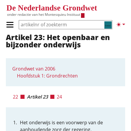
Overslaan en naar de inhoud gaan
De Nederlandse Grondwet
onder redactie van het
Montesquieu Instituut
Zoeken
Lichte
Primair menu tonen/verbergen
Artikel 23: Het openbaar en
Hoofdnavigatie
bijzonder onderwijs
Grondwet van 2006
Hoofdstuk 1: Grondrechten
22
Artikel 23
24
Het onderwijs is een voorwerp van de
aanhoudende zorg der regering.