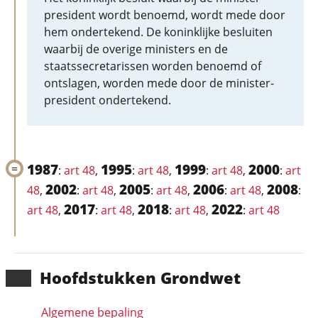
president wordt benoemd, wordt mede door
hem ondertekend. De koninklijke besluiten
waarbij de overige ministers en de
staatssecretarissen worden benoemd of
ontslagen, worden mede door de minister-
president ondertekend.
1987
1995
1999
2000
:
art 48
,
:
art 48
,
:
art 48
,
:
art
2002
2005
2006
2008
48
,
:
art 48
,
:
art 48
,
:
art 48
,
:
2017
2018
2022
art 48
,
:
art 48
,
:
art 48
,
:
art 48
Hoofd­stukken Grondwet
Algemene bepaling