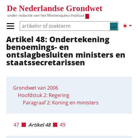
Overslaan en naar de inhoud gaan
De Nederlandse Grondwet
onder redactie van het
Montesquieu Instituut
Zoeken
Lichte
Primair menu tonen/verbergen
Artikel 48: Ondertekening
Hoofdnavigatie
benoemings- en
ontslagbesluiten ministers en
staatssecretarissen
Grondwet van 2006
Hoofdstuk 2: Regering
Paragraaf 2: Koning en ministers
47
Artikel 48
49