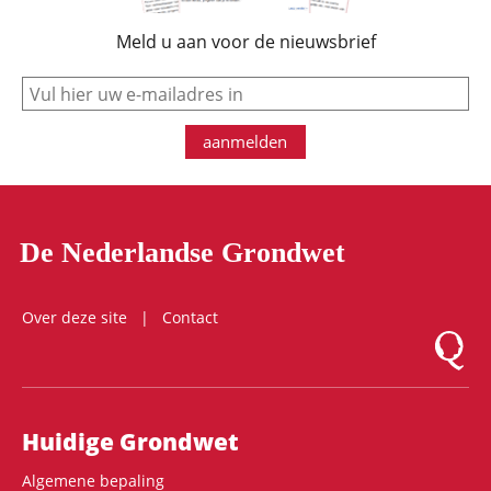
Meld u aan voor de nieuwsbrief
e-mail
aanmelden
De Nederlandse Grondwet
Over deze site
Contact
Logo Mon
Hoofdnavigatie
Huidige Grondwet
Algemene bepaling