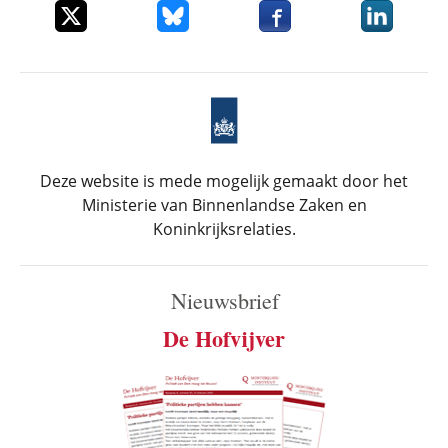
Deel dit item op X
Deel dit item op Bluesky
Deel dit item op Faceboo
Deel dit it
Deze website is mede mogelijk gemaakt door het
Ministerie van Binnenlandse Zaken en
Koninkrijksrelaties.
Nieuwsbrief
De Hofvijver