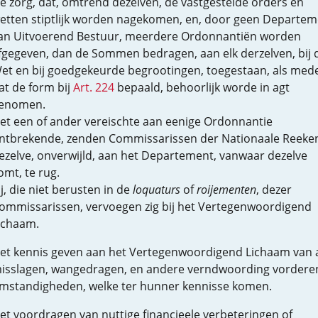
e zorg, dat, omtrend dezelven, de vastgestelde orders en
etten stiptlijk worden nagekomen, en, door geen Departem
an Uitvoerend Bestuur, meerdere Ordonnantiën worden
fgegeven, dan de Sommen bedragen, aan elk derzelven, bij 
et en bij goedgekeurde begrootingen, toegestaan, als mede
at de form bij
Art. 224
bepaald, behoorlijk worde in agt
enomen.
et een of ander vereischte aan eenige Ordonnantie
ntbrekende, zenden Commissarissen der Nationaale Reeke
ezelve, onverwijld, aan het Departement, vanwaar dezelve
omt, te rug.
ij, die niet berusten in de
loquaturs
of
roijementen
, dezer
ommissarissen, vervoegen zig bij het Vertegenwoordigend
ichaam.
et kennis geven aan het Vertegenwoordigend Lichaam van a
isslagen, wangedragen, en andere verndwoording vordere
mstandigheden, welke ter hunner kennisse komen.
et voordragen van nuttige financieele verbeteringen of