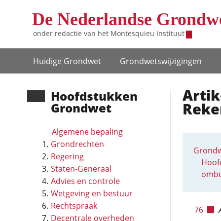
Overslaan en naar de inhoud gaan
De Nederlandse Grondw
onder redactie van het
Montesquieu Instituut
Hoofdnavigatie
Huidige Grondwet
Grondwets­wijzigingen
Arti
Hoofd­stukken
Reke
Grondwet
Algemene bepaling
Grondrechten
Grondw
Regering
Hoofd
Staten-Generaal
ombu
Advies en controle
Wetgeving en bestuur
Rechtspraak
76
Decentrale overheden