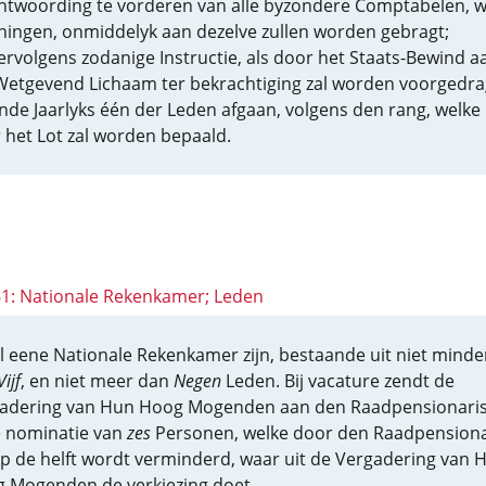
ntwoording te vorderen van alle byzondere Comptabelen, w
ningen, onmiddelyk aan dezelve zullen worden gebragt;
ervolgens zodanige Instructie, als door het Staats-Bewind a
Wetgevend Lichaam ter bekrachtiging zal worden voorgedra
ende Jaarlyks één der Leden afgaan, volgens den rang, welke
 het Lot zal worden bepaald.
 61: Nationale Rekenkamer; Leden
al eene Nationale Rekenkamer zijn, bestaande uit niet minde
Vijf
, en niet meer dan
Negen
Leden. Bij vacature zendt de
adering van Hun Hoog Mogenden aan den Raadpensionari
 nominatie van
zes
Personen, welke door den Raadpensiona
op de helft wordt verminderd, waar uit de Vergadering van 
 Mogenden de verkiezing doet.