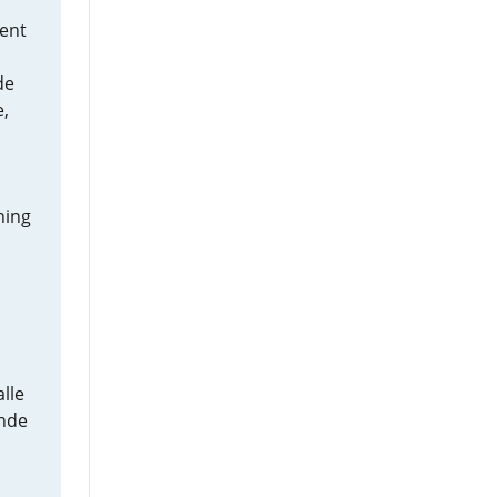
ent
de
,
ning
lle
nde