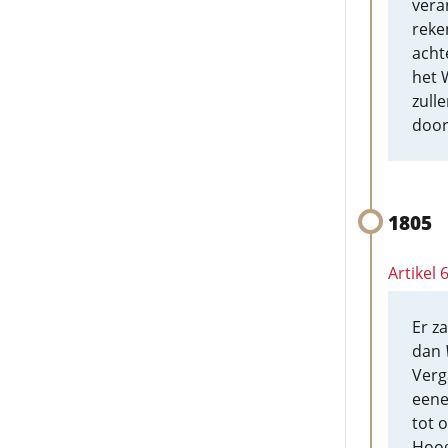
vera
reke
acht
het 
zull
door
1805
Artikel
Er z
dan
Verg
eene
tot 
Hoog