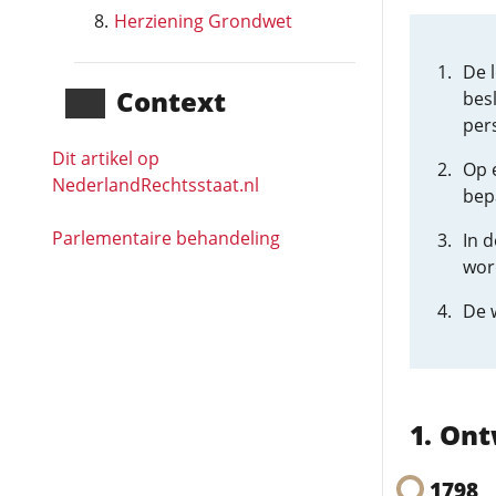
Herziening Grondwet
De 
Context
bes
per
Dit artikel op
Op 
NederlandRechts­staat.nl
bepa
Parlementaire behandeling
In 
wor
De w
Ont
1798