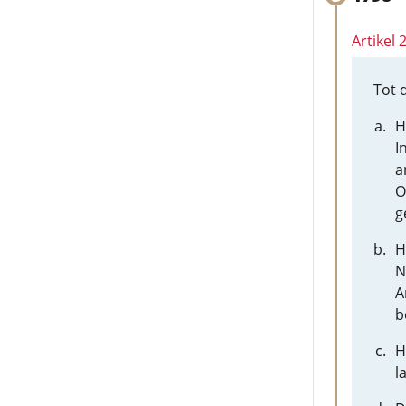
Artikel
Tot 
H
I
a
O
g
H
N
A
b
H
l