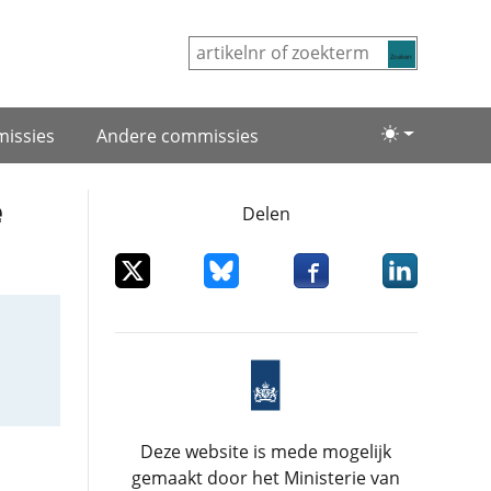
Zoeken
issies
Andere commissies
Lichte/donke
e
Delen
Deel dit item op X
Deel dit item op Bluesky
Deel dit item op Facebo
Deel dit item
Deze website is mede mogelijk
gemaakt door het Ministerie van