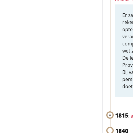
Er z
reke
opte
vera
comp
wet 
De l
Prov
Bij 
pers
doet
1815
:
a
1840