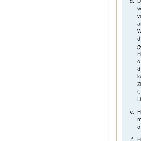
D
w
v
a
W
d
g
H
o
d
k
Z
C
L
H
m
o
H