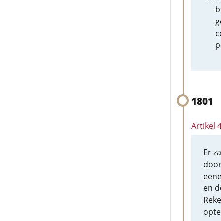
b
g
c
p
1801
Artikel
Er z
door
eene
en d
Reke
opte