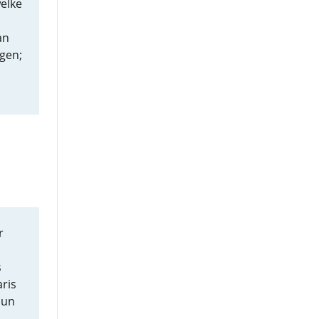
elke
an
gen;
r
s
ris
Hun