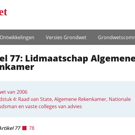
et
Ontwikke­lingen
Versies Grondwet
Grondwets­comm
kel 77: Lidmaatschap Algemen
nkamer
et van 2006
stuk 4: Raad van State, Algemene Rekenkamer, Nationale
dsman en vaste colleges van advies
Artikel 77
78