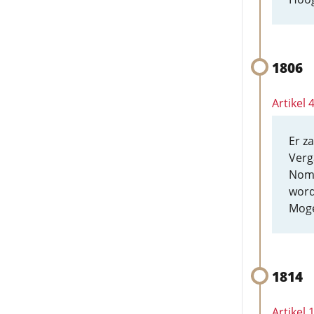
1806
Artikel
Er z
Verg
Nomi
word
Moge
1814
Artikel