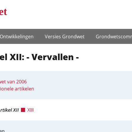
et
Ontwikke­lingen
Versies Grondwet
Grondwets­comm
el XII: - Vervallen -
et van 2006
ionele artikelen
rtikel XII
XIII
en