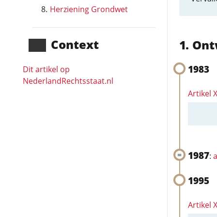
Herziening Grondwet
Context
Ont
1983
Dit artikel op
NederlandRechts­staat.nl
Artikel 
1987
:
a
1995
Artikel X