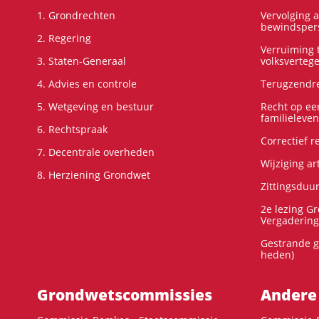
1. Grondrechten
Vervolging 
bewindspers
2. Regering
Verruiming t
3. Staten-Generaal
volksverteg
4. Advies en controle
Terugzendre
5. Wetgeving en bestuur
Recht op ee
familieleven
6. Rechtspraak
Correctief 
7. Decentrale overheden
Wijziging ar
8. Herziening Grondwet
Zittingsduu
2e lezing G
Vergadering
Gestrande g
heden)
Grondwets­commissies
Andere