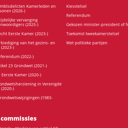
ambtsdelicten Kamerleden en
Kiesstelsel
onen (2026-)
Referendum
ijdelijke vervanging
enwoordigers (2025-)
Gekozen minister-president of 
cht Eerste Kamer (2023-)
Toekomst tweekamerstelsel
rbiediging van het gezins- en
Wet politieke partijen
 (2023-)
referendum (2022-)
tikel 23 Grondwet (2021-)
r Eerste Kamer (2020-)
rondwetsherziening in Verenigde
 (2020-)
rondwetswijzigingen (1983-
 commissies