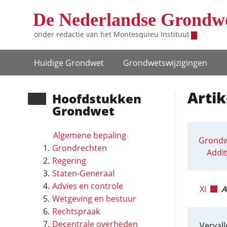
Overslaan en naar de inhoud gaan
De Nederlandse Grondw
onder redactie van het
Montesquieu Instituut
Hoofdnavigatie
Huidige Grondwet
Grondwets­wijzigingen
Artik
Hoofd­stukken
Grondwet
Algemene bepaling
Grondw
Grondrechten
Addit
Regering
Staten-Generaal
Advies en controle
XI
A
Wetgeving en bestuur
Rechtspraak
Decentrale overheden
Vervall