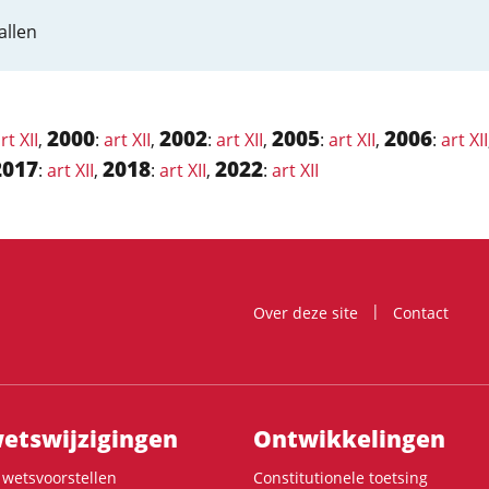
allen
2000
2002
2005
2006
rt XII
,
:
art XII
,
:
art XII
,
:
art XII
,
:
art XII
2017
2018
2022
:
art XII
,
:
art XII
,
:
art XII
Over deze site
Contact
ts­wijzigingen
Ontwikke­lingen
wetsvoorstellen
Constitutionele toetsing