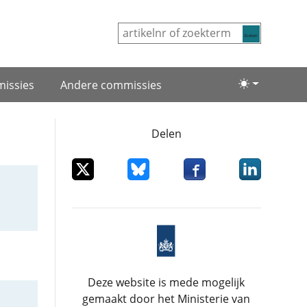
Zoeken
issies
Andere commissies
Lichte/donke
Delen
Deel dit item op X
Deel dit item op Bluesky
Deel dit item op Facebo
Deel dit item
Deze website is mede mogelijk
gemaakt door het Ministerie van