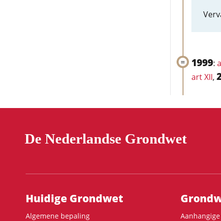
Verv
1999
:
a
art XII
,
De Nederlandse Grondwet
Hoofdnavigatie
Huidige Grondwet
Grondwe
Algemene bepaling
Aanhangige 