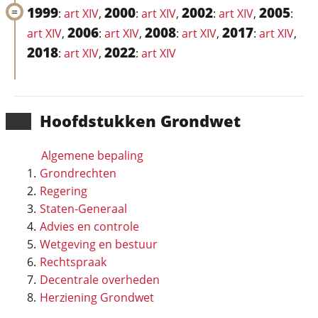
1999
2000
2002
2005
:
art XIV
,
:
art XIV
,
:
art XIV
,
:
2006
2008
2017
art XIV
,
:
art XIV
,
:
art XIV
,
:
art XIV
,
2018
2022
:
art XIV
,
:
art XIV
Hoofd­stukken Grondwet
Algemene bepaling
Grondrechten
Regering
Staten-Generaal
Advies en controle
Wetgeving en bestuur
Rechtspraak
Decentrale overheden
Herziening Grondwet