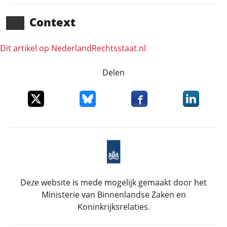
Context
Dit artikel op NederlandRechts­staat.nl
Delen
Deel dit item op X
Deel dit item op Bluesky
Deel dit item op Faceboo
Deel dit it
Deze website is mede mogelijk gemaakt door het
Ministerie van Binnenlandse Zaken en
Koninkrijksrelaties.