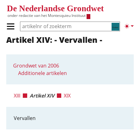
Overslaan en naar de inhoud gaan
De Nederlandse Grondwet
onder redactie van het
Montesquieu Instituut
Zoeken
Lichte
Primair menu tonen/verbergen
Artikel XIV: - Vervallen -
Hoofdnavigatie
Grondwet van 2006
Additionele artikelen
XIII
Artikel XIV
XIX
Vervallen