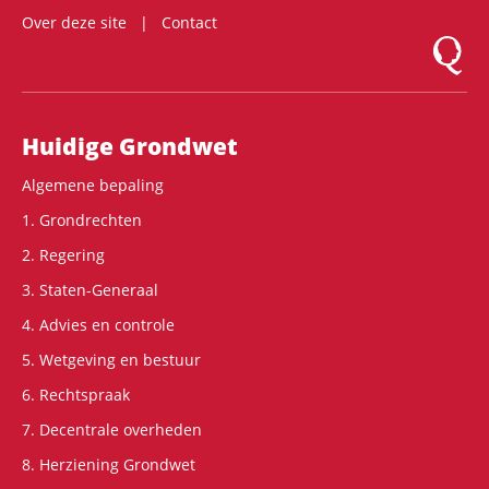
Over deze site
Contact
Logo Mon
Hoofdnavigatie
Huidige Grondwet
Algemene bepaling
1. Grondrechten
2. Regering
3. Staten-Generaal
4. Advies en controle
5. Wetgeving en bestuur
6. Rechtspraak
7. Decentrale overheden
8. Herziening Grondwet