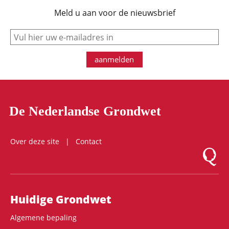
Meld u aan voor de nieuwsbrief
e-mail
aanmelden
De Nederlandse Grondwet
Over deze site
Contact
Logo Mon
Hoofdnavigatie
Huidige Grondwet
Algemene bepaling