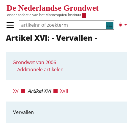
Overslaan en naar de inhoud gaan
De Nederlandse Grondwet
onder redactie van het
Montesquieu Instituut
Zoeken
Lichte
Primair menu tonen/verbergen
Artikel XVI: - Vervallen -
Hoofdnavigatie
Grondwet van 2006
Additionele artikelen
XV
Artikel XVI
XVII
Vervallen