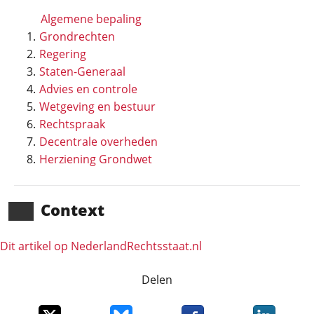
Algemene bepaling
Grondrechten
Regering
Staten-Generaal
Advies en controle
Wetgeving en bestuur
Rechtspraak
Decentrale overheden
Herziening Grondwet
Context
Dit artikel op NederlandRechts­staat.nl
Delen
Deel dit item op X
Deel dit item op Bluesky
Deel dit item op Faceboo
Deel dit it