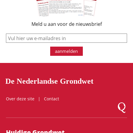
Meld u aan voor de nieuwsbrief
e-mail
aanmelden
De Nederlandse Grondwet
Over deze site
Contact
Logo Mon
Hoofdnavigatie
Huidige Grondwet