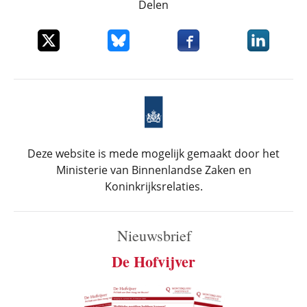
Delen
Deel dit item op X
Deel dit item op Bluesky
Deel dit item op Faceboo
Deel dit it
Deze website is mede mogelijk gemaakt door het
Ministerie van Binnenlandse Zaken en
Koninkrijksrelaties.
Nieuwsbrief
De Hofvijver