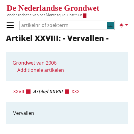
Overslaan en naar de inhoud gaan
De Nederlandse Grondwet
onder redactie van het
Montesquieu Instituut
Zoeken
Lichte
Primair menu tonen/verbergen
Artikel XXVIII: - Vervallen -
Hoofdnavigatie
Grondwet van 2006
Additionele artikelen
XXVII
Artikel XXVIII
XXX
Vervallen