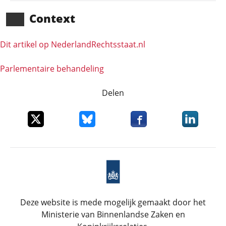
Context
Dit artikel op NederlandRechts­staat.nl
Parlementaire behandeling
Delen
Deel dit item op X
Deel dit item op Bluesky
Deel dit item op Faceboo
Deel dit it
Deze website is mede mogelijk gemaakt door het
Ministerie van Binnenlandse Zaken en