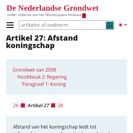
Overslaan en naar de inhoud gaan
De Nederlandse Grondwet
onder redactie van het
Montesquieu Instituut
Zoeken
Lichte
Primair menu tonen/verbergen
Artikel 27: Afstand
Hoofdnavigatie
koningschap
Grondwet van 2008
Hoofdstuk 2: Regering
Paragraaf 1: Koning
26
Artikel 27
28
Afstand van het koningschap leidt tot