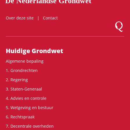
De Nederlandse Grondwet
Over deze site
Contact
Logo Mon
Hoofdnavigatie
Huidige Grondwet
Algemene bepaling
1. Grondrechten
2. Regering
3. Staten-Generaal
4. Advies en controle
5. Wetgeving en bestuur
6. Rechtspraak
7. Decentrale overheden