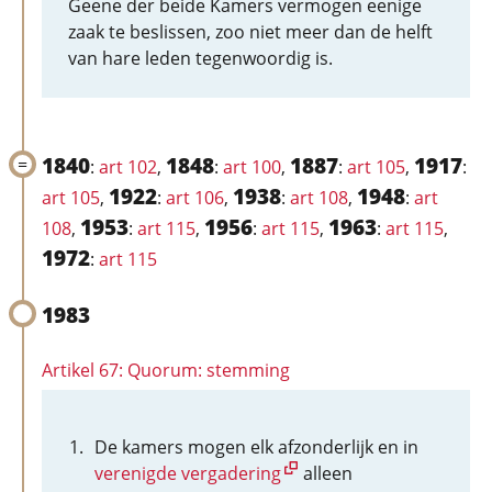
Geene der beide Kamers vermogen eenige
zaak te beslissen, zoo niet meer dan de helft
van hare leden tegenwoordig is.
1840
1848
1887
1917
:
art 102
,
:
art 100
,
:
art 105
,
:
1922
1938
1948
art 105
,
:
art 106
,
:
art 108
,
:
art
1953
1956
1963
108
,
:
art 115
,
:
art 115
,
:
art 115
,
1972
:
art 115
1983
Artikel 67: Quorum: stemming
De kamers mogen elk afzonderlijk en in
verenigde vergadering
alleen