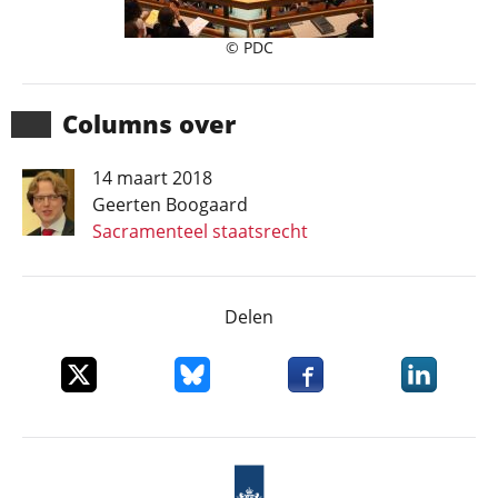
© PDC
Columns over
14 maart 2018
Geerten Boogaard
Sacramenteel staatsrecht
Delen
Deel dit item op X
Deel dit item op Bluesky
Deel dit item op Faceboo
Deel dit it