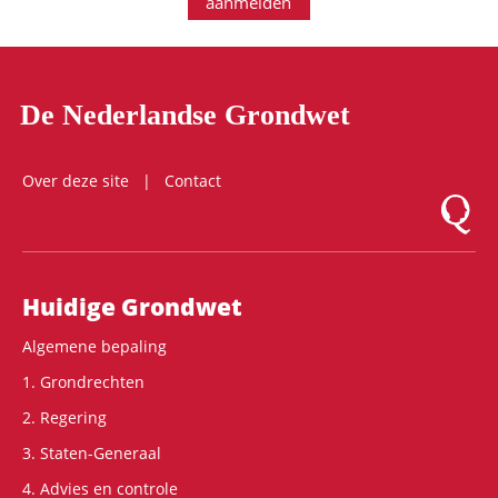
aanmelden
De Nederlandse Grondwet
Over deze site
Contact
Logo Mon
Hoofdnavigatie
Huidige Grondwet
Algemene bepaling
1. Grondrechten
2. Regering
3. Staten-Generaal
4. Advies en controle