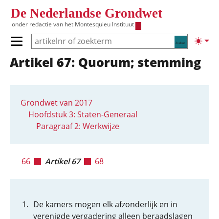
Overslaan en naar de inhoud gaan
De Nederlandse Grondwet
onder redactie van het
Montesquieu Instituut
Zoeken
Lichte
Primair menu tonen/verbergen
Artikel 67: Quorum; stemming
Hoofdnavigatie
Grondwet van 2017
Hoofdstuk 3: Staten-Generaal
Paragraaf 2: Werkwijze
66
Artikel 67
68
De kamers mogen elk afzonderlijk en in
verenigde vergadering alleen beraadslagen