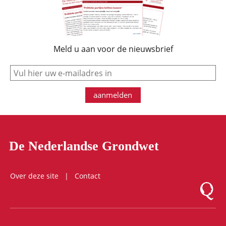
Meld u aan voor de nieuwsbrief
e-mail
aanmelden
De Nederlandse Grondwet
Over deze site
Contact
Logo Mon