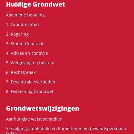
Hoofdnavigatie
Huidige Grondwet
Algemene bepaling
1. Grondrechten
2. Regering
3. Staten-Generaal
4. Advies en controle
5. Wetgeving en bestuur
6. Rechtspraak
7. Decentrale overheden
8. Herziening Grondwet
Grondwets­wijzigingen
Aanhangige wetsvoorstellen
Vervolging ambtsdelicten Kamerleden en bewindspersonen
(2026-)