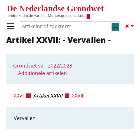
Overslaan en naar de inhoud gaan
De Nederlandse Grondwet
onder redactie van het
Montesquieu Instituut
Zoeken
Lichte
Primair menu tonen/verbergen
Artikel XXVII: - Vervallen -
Hoofdnavigatie
Grondwet van 2022/2023
Additionele artikelen
XXVI
Artikel XXVII
XXVIII
Vervallen