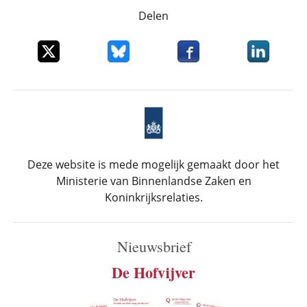
Delen
Deel dit item op X
Deel dit item op Bluesky
Deel dit item op Faceboo
Deel dit it
Deze website is mede mogelijk gemaakt door het
Ministerie van Binnenlandse Zaken en
Koninkrijksrelaties.
Nieuwsbrief
De Hofvijver