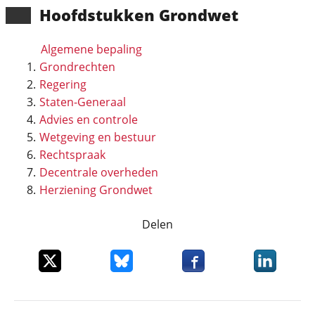
Hoofd­stukken Grondwet
Algemene bepaling
Grondrechten
Regering
Staten-Generaal
Advies en controle
Wetgeving en bestuur
Rechtspraak
Decentrale overheden
Herziening Grondwet
Delen
Deel dit item op X
Deel dit item op Bluesky
Deel dit item op Faceboo
Deel dit it