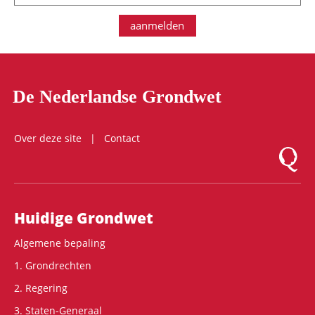
aanmelden
De Nederlandse Grondwet
Over deze site
Contact
Logo Mon
Hoofdnavigatie
Huidige Grondwet
Algemene bepaling
1. Grondrechten
2. Regering
3. Staten-Generaal