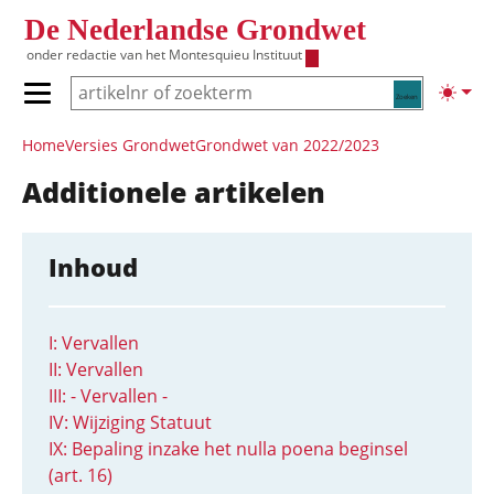
Overslaan en naar de inhoud gaan
De Nederlandse Grondwet
onder redactie van het
Montesquieu Instituut
Zoeken
Lichte
Primair menu tonen/verbergen
Hoofdnavigatie
Home
Versies Grondwet
Grondwet van 2022/2023
Additionele artikelen
Inhoud
I: Vervallen
II: Vervallen
III: - Vervallen -
IV: Wijziging Statuut
IX: Bepaling inzake het nulla poena beginsel
(art. 16)