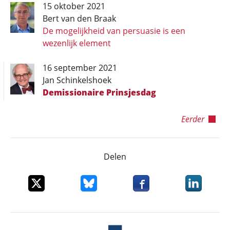
15 oktober 2021
Bert van den Braak
De mogelijkheid van persuasie is een
wezenlijk element
16 september 2021
Jan Schinkelshoek
Demissionaire Prinsjesdag
Eerder
Delen
Deel dit item op X
Deel dit item op Bluesky
Deel dit item op Faceboo
Deel dit it