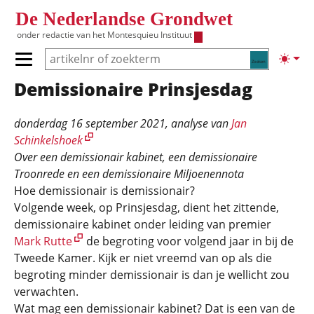
Overslaan en naar de inhoud gaan
De Nederlandse Grondwet
onder redactie van het
Montesquieu Instituut
Zoeken
Lichte
Primair menu tonen/verbergen
Demissionaire Prinsjesdag
Hoofdnavigatie
donderdag 16 september 2021
, analyse van
Jan
Schinkelshoek
Over een demissionair kabinet, een demissionaire
Troonrede en een demissionaire Miljoenennota
Hoe demissionair is demissionair?
Volgende week, op Prinsjesdag, dient het zittende,
demissionaire kabinet onder leiding van premier
Mark Rutte
de begroting voor volgend jaar in bij de
Tweede Kamer. Kijk er niet vreemd van op als die
begroting minder demissionair is dan je wellicht zou
verwachten.
Wat mag een demissionair kabinet? Dat is een van de