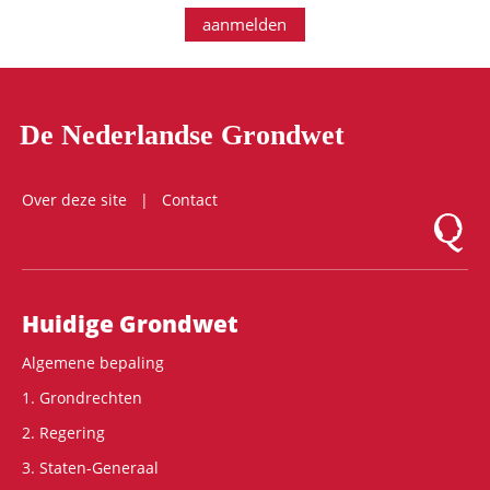
aanmelden
De Nederlandse Grondwet
Over deze site
Contact
Logo Mon
Hoofdnavigatie
Huidige Grondwet
Algemene bepaling
1. Grondrechten
2. Regering
3. Staten-Generaal