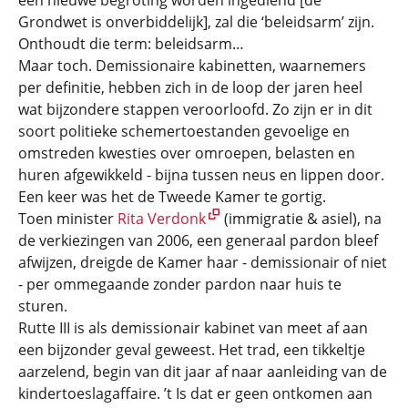
een nieuwe begroting worden ingediend [de
Grondwet is onverbiddelijk], zal die ‘beleidsarm’ zijn.
Onthoudt die term: beleidsarm…
Maar toch. Demissionaire kabinetten, waarnemers
per definitie, hebben zich in de loop der jaren heel
wat bijzondere stappen veroorloofd. Zo zijn er in dit
soort politieke schemertoestanden gevoelige en
omstreden kwesties over omroepen, belasten en
huren afgewikkeld - bijna tussen neus en lippen door.
Een keer was het de Tweede Kamer te gortig.
Toen minister
Rita Verdonk
(immigratie & asiel), na
de verkiezingen van 2006, een generaal pardon bleef
afwijzen, dreigde de Kamer haar - demissionair of niet
- per ommegaande zonder pardon naar huis te
sturen.
Rutte III is als demissionair kabinet van meet af aan
een bijzonder geval geweest. Het trad, een tikkeltje
aarzelend, begin van dit jaar af naar aanleiding van de
kindertoeslagaffaire. ’t Is dat er geen ontkomen aan