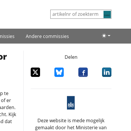
Zoeken
issies
Andere commissies
Lichte/donke
or
Delen
Deel dit item op X
Deel dit item op Bluesky
Deel dit item op Facebo
Deel dit item
p te
of er
aarden.
ht. Kijk
Deze website is mede mogelijk
nd dat
gemaakt door het Ministerie van