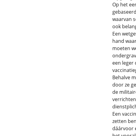
Op het eer
gebaseerd
waarvan s
ook belang
Een wetgev
hand waarv
moeten wel
ondergrave
een leger 
vaccinatie
Behalve me
door ze ge
de militai
verrichten
dienstplic
Een vaccin
zetten ben
dáárvoor e
het vooral