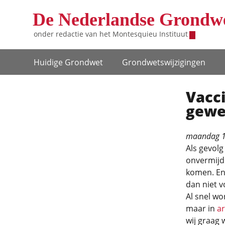
Overslaan en naar de inhoud gaan
De Nederlandse Grondw
onder redactie van het
Montesquieu Instituut
Hoofdnavigatie
Huidige Grondwet
Grondwets­wijzigingen
Vacci
gewe
maandag 1
Als gevolg
onvermijde
komen. En 
dan niet v
Al snel wo
maar in
ar
wij graag w