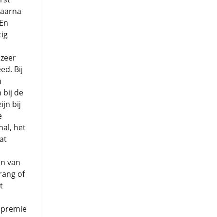
Daarna
 En
tig
 zeer
ed. Bij
n
 bij de
jn bij
e
al, het
at
en van
rang of
t
e premie