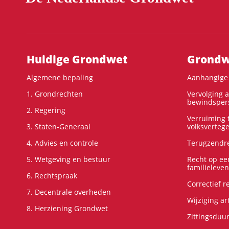
Hoofdnavigatie
Huidige Grondwet
Grondwe
Algemene bepaling
Aanhangige 
1. Grondrechten
Vervolging 
bewindspers
2. Regering
Verruiming t
3. Staten-Generaal
volksverteg
4. Advies en controle
Terugzendre
5. Wetgeving en bestuur
Recht op ee
familieleven
6. Rechtspraak
Correctief 
7. Decentrale overheden
Wijziging ar
8. Herziening Grondwet
Zittingsduu