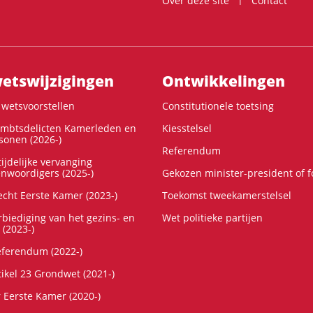
Over deze site
Contact
ts­wijzigingen
Ontwikke­lingen
wetsvoorstellen
Constitutionele toetsing
ambtsdelicten Kamerleden en
Kiesstelsel
onen (2026-)
Referendum
ijdelijke vervanging
enwoordigers (2025-)
Gekozen minister-president of 
cht Eerste Kamer (2023-)
Toekomst tweekamerstelsel
rbiediging van het gezins- en
Wet politieke partijen
 (2023-)
referendum (2022-)
tikel 23 Grondwet (2021-)
r Eerste Kamer (2020-)