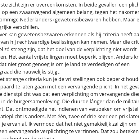
ste zicht zijn er overeenkomsten. In beide gevallen een plich
 op een zwaarwegend algemeen belang, tegen het nakome
ommige Nederlanders (gewetens)bezwaren hebben. Maar er
rijke verschillen.
er kan gewetensbezwaren erkennen als hij criteria heeft a
an hij rechtvaardige beslissingen kan nemen. Maar die crit
 zó streng zijn, dat het doel van de verplichting niet wordt
n. Het aantal vrijstellingen moet beperkt blijven. Anders kri
dat niet groot genoeg is om je land te verdedigen of een
graad die nauwelijks stijgt.
t strenge criteria kun je de vrijstellingen ook beperkt hou
paard te laten gaan met een vervangende plicht. In het gev
re dienstplicht was dat een verplichting om vervangende die
 in de burgersamenleving. Die duurde lánger dan de militai
ht. Dat ontmoedigde het indienen van verzoeken om vrijstell
atieplicht is anders. Met één, twee of drie keer een prik late
 je ervan af. Ik vermoed dat het niet gemakkelijk zal zijn om
en vervangende verplichting te verzinnen. Dat zou beteken
 aankomt op de criteria.