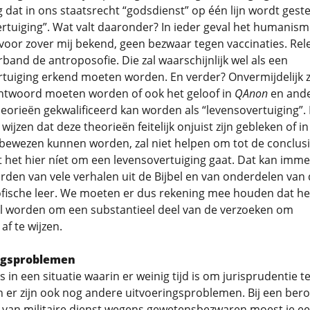
 dat in ons staatsrecht “godsdienst” op één lijn wordt gest
rtuiging”. Wat valt daaronder? In ieder geval het humanis
 voor zover mij bekend, geen bezwaar tegen vaccinaties. Rel
verband de antroposofie. Die zal waarschijnlijk wel als een
tuiging erkend moeten worden. En verder? Onvermijdelijk z
ntwoord moeten worden of ook het geloof in
QAnon
en and
orieën gekwalificeerd kan worden als “levensovertuiging”. 
wijzen dat deze theorieën feitelijk onjuist zijn gebleken of in
 bewezen kunnen worden, zal niet helpen om tot de conclusi
het hier níet om een levensovertuiging gaat. Dat kan imme
den van vele verhalen uit de Bijbel en van onderdelen van
fische leer. We moeten er dus rekening mee houden dat he
al worden om een substantieel deel van de verzoeken om
 af te wijzen.
ngsproblemen
s in een situatie waarin er weinig tijd is om jurisprudentie t
 er zijn ook nog andere uitvoeringsproblemen. Bij een ber
ng van militaire dienst wegens gewetensbezwaren moest je ee