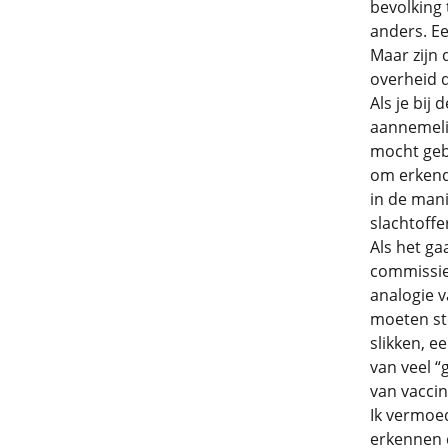
bevolking 
anders. Ee
Maar zijn
overheid d
Als je bij
aannemelij
mocht geb
om erkend 
in de man
slachtoffe
Als het ga
commissie
analogie v
moeten ste
slikken, e
van veel “
van vaccin
Ik vermoed
erkennen d