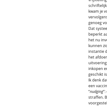
schrifteli
kwam je vo
vervolgens
genoeg vo
Dat systee
beperkt aa
het nu inv
kunnen zic
instantie 
het afdoe
uitvoering
inkopen e
geschikt is
Ik denk da
een vaccin
“
nudging
”:
straffen. 
voorgestel