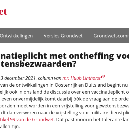
et
Ontwikke­lingen
Versies Grondwet
Grondwets­comm
natieplicht met ontheffing vo
tensbezwaarden?
3 december 2021
, column van
mr. Huub Linthorst
 van de ontwikkelingen in Oostenrijk en Duitsland begint nu
lijk ook in ons land de discussie over een vaccinatieplicht o
even onvermijdelijk komt daarbij óók de vraag aan de orde 
oorzien moet worden in een vrijstelling voor gewetensbezw
rdt dan verwezen naar de vrijstelling voor militaire dienstplic
tikel 99 van de Grondwet
. Dat past mooi in het tolerante la
illen zijn.