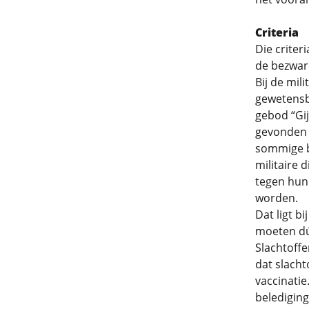
Criteria
Die criter
de bezwar
Bij de mil
gewetensbe
gebod “Gij
gevonden v
sommige b
militaire 
tegen hun
worden.
Dat ligt b
moeten dú
Slachtoffe
dat slacht
vaccinatie
belediging