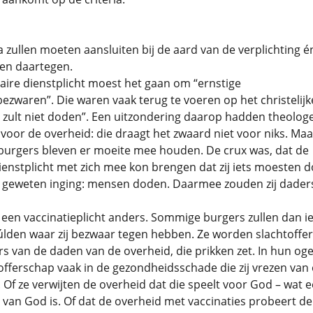
ia zullen moeten aansluiten bij de aard van de verplichting é
en daartegen.
itaire dienstplicht moest het gaan om “ernstige
zwaren”. Die waren vaak terug te voeren op het christelijk
 zult niet doden”. Een uitzondering daarop hadden theolog
oor de overheid: die draagt het zwaard niet voor niks. Maa
urgers bleven er moeite mee houden. De crux was, dat de
dienstplicht met zich mee kon brengen dat zij iets moesten 
 geweten inging: mensen doden. Daarmee zouden zij dader
ij een vaccinatieplicht anders. Sommige burgers zullen dan ie
lden waar zij bezwaar tegen hebben. Ze worden slachtoffer
rs van de daden van de overheid, die prikken zet. In hun oge
offerschap vaak in de gezondheidsschade die zij vrezen van
. Of ze verwijten de overheid dat die speelt voor God – wat 
 van God is. Of dat de overheid met vaccinaties probeert de