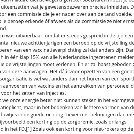
jk uiteenzetten wat je gewetensbezwaren precies inhielden. 
or een commissie die je er nader over aan de tand voelde.
 je beroep erkende óf afwees als de commissie ze niet erns
nd.
m was uitvoerbaar, omdat er steeds gespreid in de tijd een
ntal nieuwe achttienjarigen een beroep op de vrijstelling de
oeren van een vaccinatieverplichting zal dat anders zijn. Da
h in één klap 15% van alle Nederlandse ingezetenen melden
die de vrijstellingen moet verlenen. En er zal haast geboden zi
n van deze aanvragen. Het dáárvoor opzetten van een goed
sorganisatie is wel wat anders dan het huren van een sporth
n aanvoeren van vaccins en het aantrekken van personeel d
 voor het zetten van injecties.
t we onze energie beter niet kunnen steken in het vormgev
atieplicht, maar in het bedenken van lichtere vormen van d
 duwtjes in de goede richting. Liever met beloningen dan me
Bijvoorbeeld een korting op de zorgpremie, zoals onlangs
d in het FD.[1] Zoals ook een korting voor niet-rokers op d