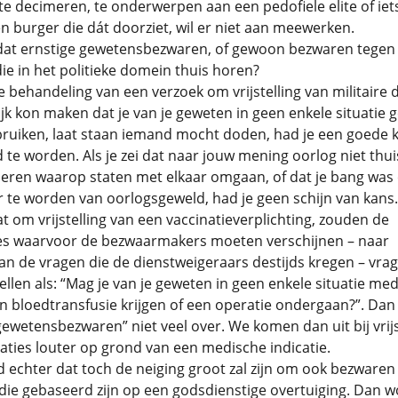
te decimeren, te onderwerpen aan een pedofiele elite of iet
n burger die dát doorziet, wil er niet aan meewerken.
 dat ernstige gewetensbezwaren, of gewoon bezwaren tegen
ie in het politieke domein thuis horen?
 de behandeling van een verzoek om vrijstelling van militaire 
k kon maken dat je van je geweten in geen enkele situatie 
ruiken, laat staan iemand mocht doden, had je een goede 
te worden. Als je zei dat naar jouw mening oorlog niet thui
ieren waarop staten met elkaar omgaan, of dat je bang was
r te worden van oorlogsgeweld, had je geen schijn van kans.
at om vrijstelling van een vaccinatieverplichting, zouden de
s waarvoor de bezwaarmakers moeten verschijnen – naar
an de vragen die de dienstweigeraars destijds kregen – vra
llen als: “Mag je van je geweten in geen enkele situatie med
en bloedtransfusie krijgen of een operatie ondergaan?”. Dan b
gewetensbezwaren” niet veel over. We komen dan uit bij vrijs
aties louter op grond van een medische indicatie.
 echter dat toch de neiging groot zal zijn om ook bezwaren
ie gebaseerd zijn op een godsdienstige overtuiging. Dan w