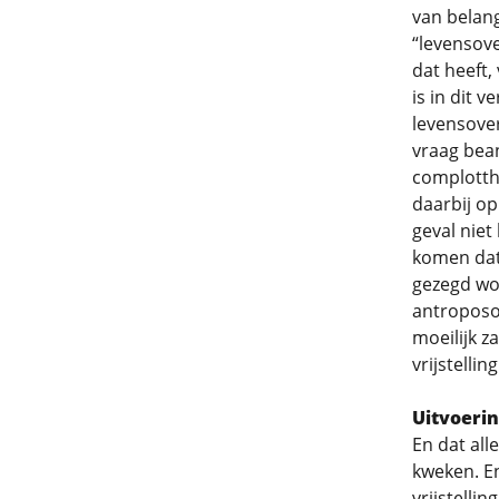
van belang
“levensove
dat heeft,
is in dit 
levensover
vraag bea
complotthe
daarbij op 
geval niet
komen dat 
gezegd wor
antroposo
moeilijk z
vrijstelling
Uitvoeri
En dat alle
kweken. En
vrijstelli