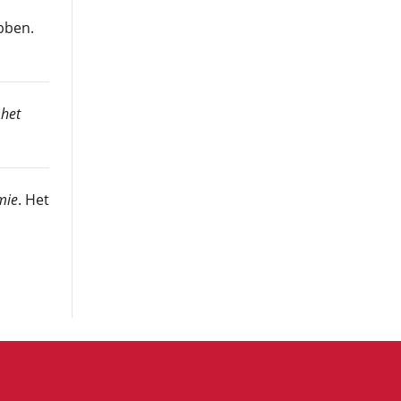
bben.
 het
mie
. Het