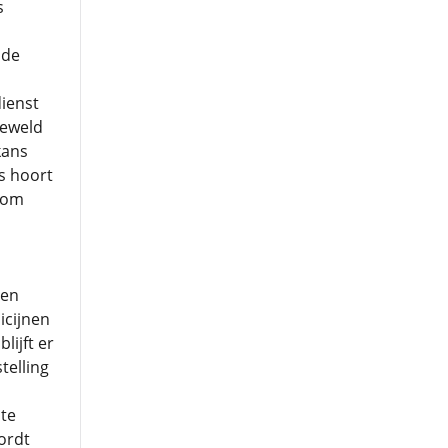
s
 de
dienst
geweld
kans
s hoort
 om
gen
icijnen
lijft er
telling
 te
ordt