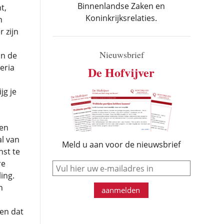
Binnenlandse Zaken en
t,
Koninkrijksrelaties.
n
 zijn
Nieuwsbrief
an de
eria
De Hofvijver
jg je
den
al van
Meld u aan voor de nieuwsbrief
nst te
re
e-mail
ing.
n
aanmelden
en dat