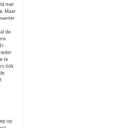
eld met
me. Maar
evanter
al de
ere
Er
 ieder
e te
rs óók
 de
t
e
oep op
rst