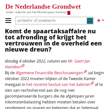
Overslaan en naar de inhoud gaan
De Nederlandse Grondwet
onder redactie van het
Montesquieu Instituut
Zoeken
Lichte
Primair menu tonen/verbergen
Komt de spaartaksaffaire nu
Hoofdnavigatie
tot afronding of krijgt het
vertrouwen in de overheid een
nieuwe dreun?
dinsdag 4 oktober 2022
, column van
Mr. Geert Jan
Hamilton
Bij de
Algemene Financiële Beschouwingen
zal begin
oktober 2022 moeten blijken of de Tweede Kamer
meegaat in
het recente besluit van het kabinet
af te
zien van rechtsherstel aan de nog niet
gecompenseerde burgers die de afgelopen jaren
inkomstenbelasting hebben moeten betalen over
rendement op sparen en beleggen dat er helemaal