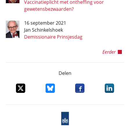
Vaccinatieplicht met ontheffing voor
gewetensbezwaarden?
16 september 2021
Jan Schinkelshoek
Demissionaire Prinsjesdag
Eerder
Delen
Deel dit item op X
Deel dit item op Bluesky
Deel dit item op Faceboo
Deel dit it