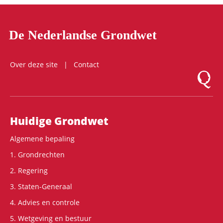
De Nederlandse Grondwet
Over deze site
Contact
Logo Mon
Hoofdnavigatie
Huidige Grondwet
Algemene bepaling
1. Grondrechten
2. Regering
3. Staten-Generaal
4. Advies en controle
5. Wetgeving en bestuur