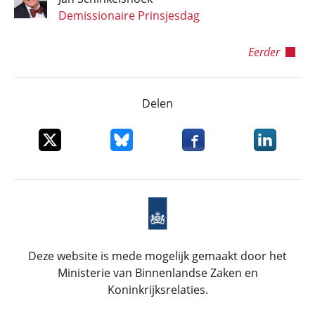
Demissionaire Prinsjesdag
Eerder
Delen
Deel dit item op X
Deel dit item op Bluesky
Deel dit item op Faceboo
Deel dit it
Deze website is mede mogelijk gemaakt door het
Ministerie van Binnenlandse Zaken en
Koninkrijksrelaties.