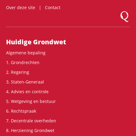
Over deze site
Contact
Logo Mon
Hoofdnavigatie
Huidige Grondwet
Algemene bepaling
1. Grondrechten
2. Regering
3. Staten-Generaal
4. Advies en controle
5. Wetgeving en bestuur
6. Rechtspraak
7. Decentrale overheden
8. Herziening Grondwet