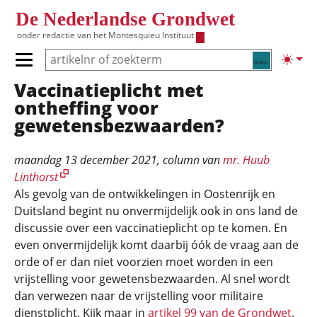
Overslaan en naar de inhoud gaan
De Nederlandse Grondwet
onder redactie van het
Montesquieu Instituut
Zoeken
Lichte
Primair menu tonen/verbergen
Vaccinatieplicht met
Hoofdnavigatie
ontheffing voor
gewetensbezwaarden?
maandag 13 december 2021
, column van
mr. Huub
Linthorst
Als gevolg van de ontwikkelingen in Oostenrijk en
Duitsland begint nu onvermijdelijk ook in ons land de
discussie over een vaccinatieplicht op te komen. En
even onvermijdelijk komt daarbij óók de vraag aan de
orde of er dan niet voorzien moet worden in een
vrijstelling voor gewetensbezwaarden. Al snel wordt
dan verwezen naar de vrijstelling voor militaire
dienstplicht. Kijk maar in
artikel 99 van de Grondwet
.