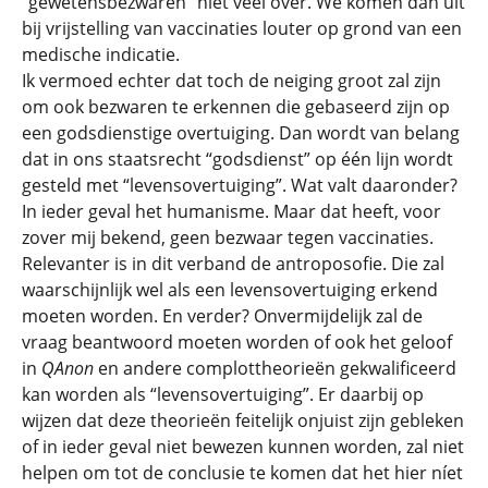
“gewetensbezwaren” niet veel over. We komen dan uit
bij vrijstelling van vaccinaties louter op grond van een
medische indicatie.
Ik vermoed echter dat toch de neiging groot zal zijn
om ook bezwaren te erkennen die gebaseerd zijn op
een godsdienstige overtuiging. Dan wordt van belang
dat in ons staatsrecht “godsdienst” op één lijn wordt
gesteld met “levensovertuiging”. Wat valt daaronder?
In ieder geval het humanisme. Maar dat heeft, voor
zover mij bekend, geen bezwaar tegen vaccinaties.
Relevanter is in dit verband de antroposofie. Die zal
waarschijnlijk wel als een levensovertuiging erkend
moeten worden. En verder? Onvermijdelijk zal de
vraag beantwoord moeten worden of ook het geloof
in
QAnon
en andere complottheorieën gekwalificeerd
kan worden als “levensovertuiging”. Er daarbij op
wijzen dat deze theorieën feitelijk onjuist zijn gebleken
of in ieder geval niet bewezen kunnen worden, zal niet
helpen om tot de conclusie te komen dat het hier níet