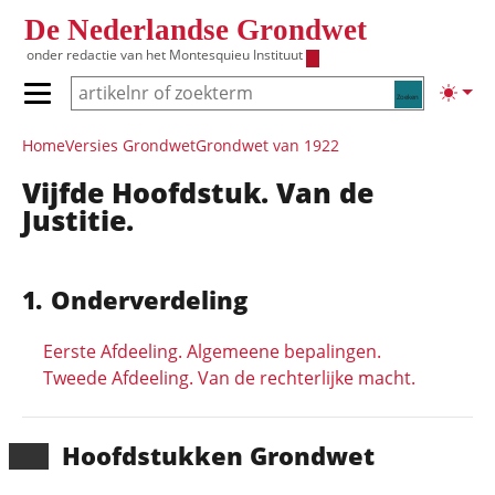
Overslaan en naar de inhoud gaan
De Nederlandse Grondwet
onder redactie van het
Montesquieu Instituut
Zoeken
Lichte
Primair menu tonen/verbergen
Hoofdnavigatie
Home
Versies Grondwet
Grondwet van 1922
Vijfde Hoofdstuk. Van de
Justitie.
Onderverdeling
Eerste Afdeeling. Algemeene bepalingen.
Tweede Afdeeling. Van de rechterlijke macht.
Hoofd­stukken Grondwet