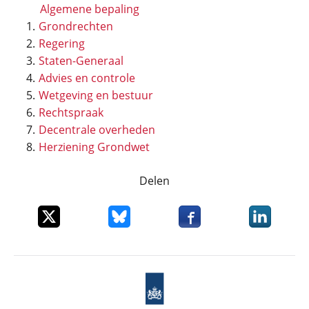
Algemene bepaling
Grondrechten
Regering
Staten-Generaal
Advies en controle
Wetgeving en bestuur
Rechtspraak
Decentrale overheden
Herziening Grondwet
Delen
Deel dit item op X
Deel dit item op Bluesky
Deel dit item op Faceboo
Deel dit it