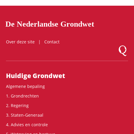
De Nederlandse Grondwet
Over deze site
Contact
Logo Mon
Hoofdnavigatie
Huidige Grondwet
Algemene bepaling
1. Grondrechten
2. Regering
3. Staten-Generaal
4. Advies en controle