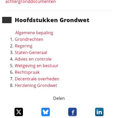
achtergronddocumenten
Hoofd­stukken Grondwet
Algemene bepaling
Grondrechten
Regering
Staten-Generaal
Advies en controle
Wetgeving en bestuur
Rechtspraak
Decentrale overheden
Herziening Grondwet
Delen
Deel dit item op X
Deel dit item op Bluesky
Deel dit item op Faceboo
Deel dit it