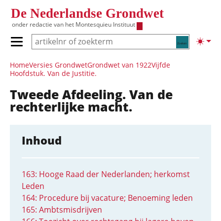
Overslaan en naar de inhoud gaan
De Nederlandse Grondwet
onder redactie van het
Montesquieu Instituut
Zoeken
Lichte
Primair menu tonen/verbergen
Hoofdnavigatie
Home
Versies Grondwet
Grondwet van 1922
Vijfde
Hoofdstuk. Van de Justitie.
Tweede Afdeeling. Van de
rechterlijke macht.
Inhoud
163: Hooge Raad der Nederlanden; herkomst
Leden
164: Procedure bij vacature; Benoeming leden
165: Ambtsmisdrijven