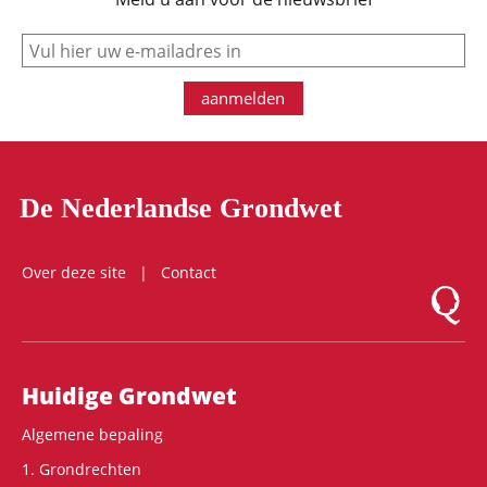
e-mail
aanmelden
De Nederlandse Grondwet
Over deze site
Contact
Logo Mon
Hoofdnavigatie
Huidige Grondwet
Algemene bepaling
1. Grondrechten