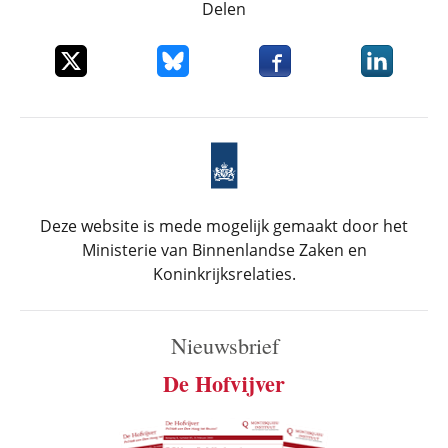
Delen
Deel dit item op X
Deel dit item op Bluesky
Deel dit item op Faceboo
Deel dit it
Deze website is mede mogelijk gemaakt door het
Ministerie van Binnenlandse Zaken en
Koninkrijksrelaties.
Nieuwsbrief
De Hofvijver