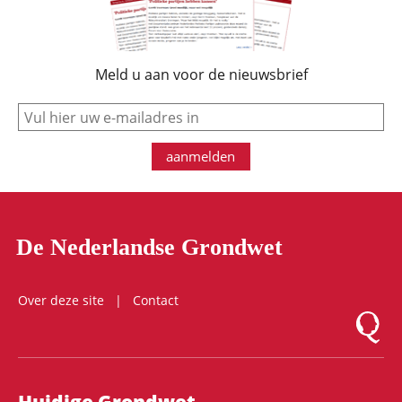
Meld u aan voor de nieuwsbrief
e-mail
aanmelden
De Nederlandse Grondwet
Over deze site
Contact
Logo Mon
Hoofdnavigatie
Huidige Grondwet