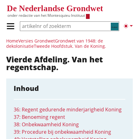
Overslaan en naar de inhoud gaan
De Nederlandse Grondwet
onder redactie van het
Montesquieu Instituut
Zoeken
Lichte
Primair menu tonen/verbergen
Hoofdnavigatie
Home
Versies Grondwet
Grondwet van 1948: de
dekolonisatie
Tweede Hoofdstuk. Van de Koning.
Vierde Afdeling. Van het
regentschap.
Inhoud
36: Regent gedurende minderjarigheid Koning
37: Benoeming regent
38: Onbekwaamheid Koning
39: Procedure bij onbekwaamheid Koning