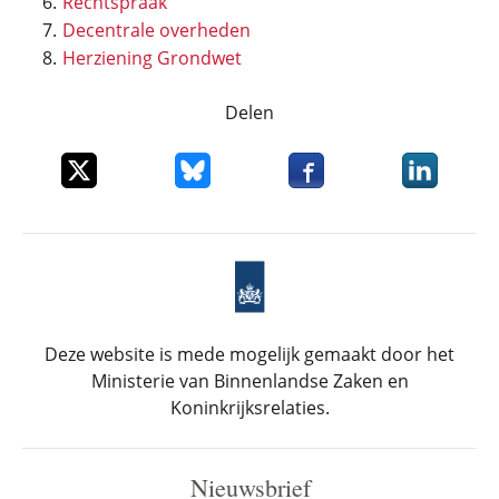
Rechtspraak
Decentrale overheden
Herziening Grondwet
Delen
Deel dit item op X
Deel dit item op Bluesky
Deel dit item op Faceboo
Deel dit it
Deze website is mede mogelijk gemaakt door het
Ministerie van Binnenlandse Zaken en
Koninkrijksrelaties.
Nieuwsbrief