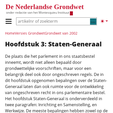
Overslaan en naar de inhoud gaan
De Nederlandse Grondwet
onder redactie van het
Montesquieu Instituut
Zoeken
Lichte
Primair menu tonen/verbergen
Hoofdnavigatie
Home
Versies Grondwet
Grondwet van 2002
Hoofdstuk 3: Staten-Generaal
De plaats die het parlement in ons staatsbestel
inneemt, wordt niet alleen bepaald door
grondwettelijke voorschriften, maar voor een
belangrijk deel ook door ongeschreven regels. De in
dit hoofdstuk opgenomen bepalingen over de Staten-
Generaal laten dan ook ruimte voor de ontwikkeling
van ongeschreven recht in ons parlementaire bestel.
Het hoofdstuk Staten-Generaal is onderverdeeld in
twee paragrafen: Inrichting en Samenstelling, en
Werkwijze. De meeste bepalingen hebben zowel op de