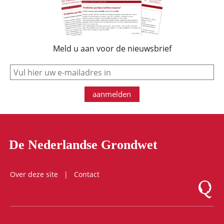
Meld u aan voor de nieuwsbrief
e-mail
aanmelden
De Nederlandse Grondwet
Over deze site
Contact
Logo Mon