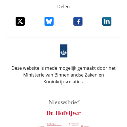
Delen
Deel dit item op X
Deel dit item op Bluesky
Deel dit item op Faceboo
Deel dit it
Deze website is mede mogelijk gemaakt door het
Ministerie van Binnenlandse Zaken en
Koninkrijksrelaties.
Nieuwsbrief
De Hofvijver