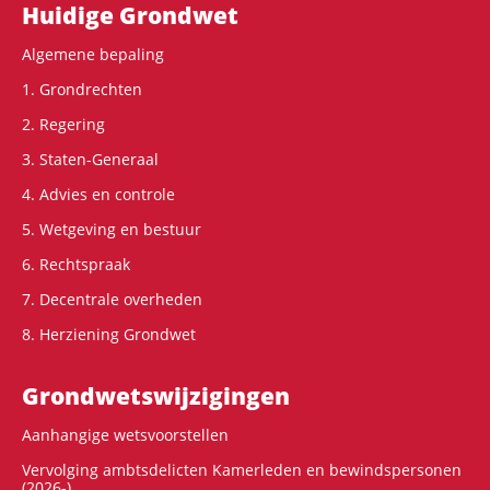
Hoofdnavigatie
Huidige Grondwet
Algemene bepaling
1. Grondrechten
2. Regering
3. Staten-Generaal
4. Advies en controle
5. Wetgeving en bestuur
6. Rechtspraak
7. Decentrale overheden
8. Herziening Grondwet
Grondwets­wijzigingen
Aanhangige wetsvoorstellen
Vervolging ambtsdelicten Kamerleden en bewindspersonen
(2026-)