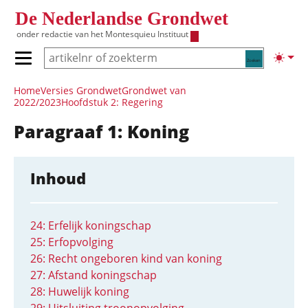
Overslaan en naar de inhoud gaan
De Nederlandse Grondwet
onder redactie van het
Montesquieu Instituut
Zoeken
Lichte
Primair menu tonen/verbergen
Hoofdnavigatie
Home
Versies Grondwet
Grondwet van
2022/2023
Hoofdstuk 2: Regering
Paragraaf 1: Koning
Inhoud
24: Erfelijk koningschap
25: Erfopvolging
26: Recht ongeboren kind van koning
27: Afstand koningschap
28: Huwelijk koning