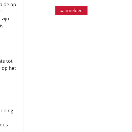
a de op
aanmelden
er
zijn.
is.
ts tot
 op het
Koning.
 dus