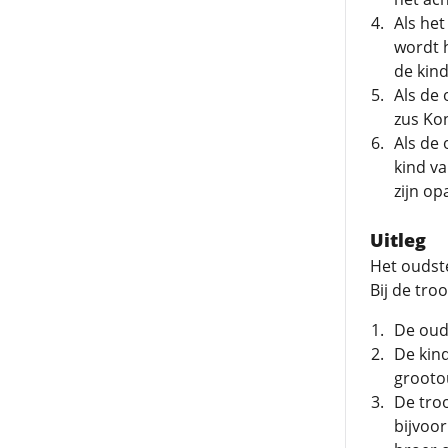
Als het
wordt 
de kind
Als de 
zus Ko
Als de 
kind v
zijn op
Uitleg
Het oudst
Bij de troo
De oud
De kind
grooto
De troo
bijvoor