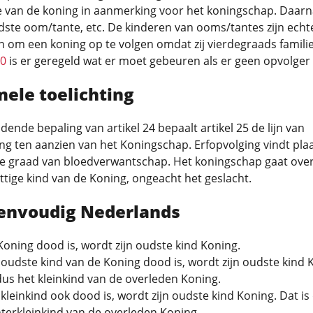
 van de koning in aanmerking voor het koningschap. Daarn
ste oom/tante, etc. De kinderen van ooms/tantes zijn echt
n om een koning op te volgen omdat zij vierdegraads familie 
30
is er geregeld wat er moet gebeuren als er geen opvolger 
mele toelichting
idende bepaling van artikel 24 bepaalt artikel 25 de lijn van
ng ten aanzien van het Koningschap. Erfopvolging vindt plaa
de graad van bloedverwantschap. Het koningschap gaat over
tige kind van de Koning, ongeacht het geslacht.
eenvoudig Nederlands
Koning dood is, wordt zijn oudste kind Koning.
 oudste kind van de Koning dood is, wordt zijn oudste kind 
dus het kleinkind van de overleden Koning.
 kleinkind ook dood is, wordt zijn oudste kind Koning. Dat is
terkleinkind van de overleden Koning.