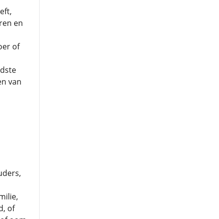
eft,
ren en
oer of
udste
en van
uders,
ilie,
, of