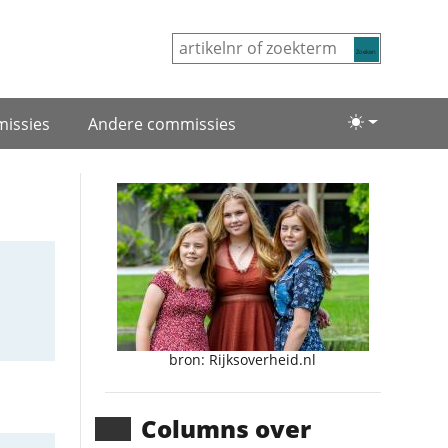
Zoeken
issies
Andere commissies
Lichte/donke
bron: Rijksoverheid.nl
Columns over