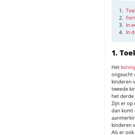
Toel
For
In 
In 
Toel
Het
konin
ongeacht o
kinderen 
tweede kin
het derde 
Zijn er o
dan komt 
aanmerking
kinderen v
Als er oo