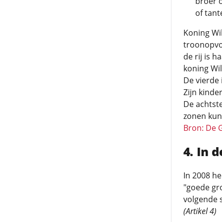
broer o
of tant
Koning Wi
troonopvol
de rij is 
koning Wil
De vierde 
Zijn kinder
De achtste
zonen kunn
Bron: De 
In 
In 2008 he
"goede gron
volgende s
(Artikel 4)