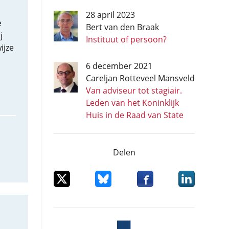
28 april 2023
e
Bert van den Braak
j
Instituut of persoon?
ijze
6 december 2021
Careljan Rotteveel Mansveld
Van adviseur tot stagiair.
Leden van het Koninklijk
Huis in de Raad van State
Delen
Deel dit item op X
Deel dit item op Bluesky
Deel dit item op Facebo
Deel dit item