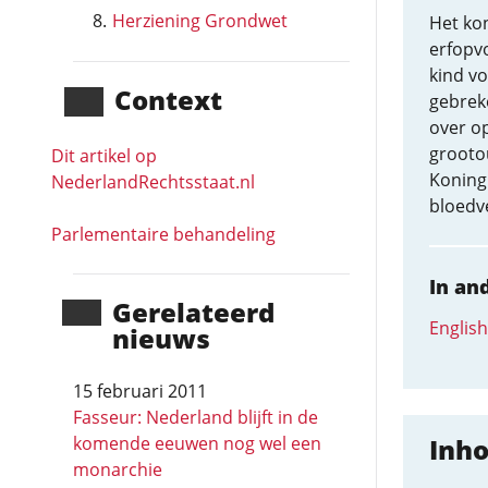
Herziening Grondwet
Het kon
erfopvo
kind vo
Context
gebreke
over op
grootou
Dit artikel op
Koning
NederlandRechts­staat.nl
bloedv
Parlementaire behandeling
In an
Gerela­teerd
English
nieuws
15 februari 2011
Fasseur: Nederland blijft in de
komende eeuwen nog wel een
Inh
monarchie