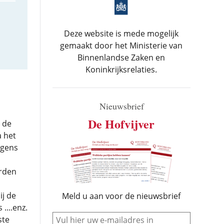
Deze website is mede mogelijk
gemaakt door het Ministerie van
Binnenlandse Zaken en
Koninkrijksrelaties.
Nieuwsbrief
De Hofvijver
 de
a het
lgens
orden
ij de
Meld u aan voor de nieuwsbrief
....enz.
e-mail
ste