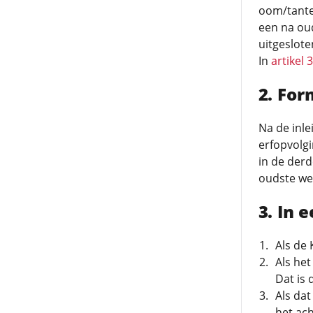
oom/tante
een na oud
uitgeslote
In
artikel 
For
Na de inle
erfopvolgi
in de der
oudste wet
In 
Als de 
Als het
Dat is 
Als dat
het ach