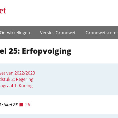
et
Ontwikke­lingen
Versies Grondwet
Grondwets­comm
el 25: Erfopvolging
et van 2022/2023
stuk 2: Regering
agraaf 1: Koning
Artikel 25
26