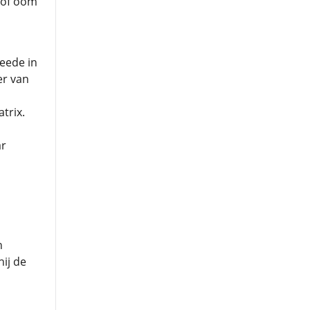
, of oom
weede in
er van
trix.
ar
n
hij de