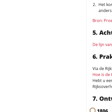
Het ko
anders 
Bron: Proe
Ach
De lijn va
Pra
Via de Rij
Hoe is de
Hebt u ee
Rijksoverh
Ont
1806