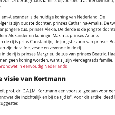
f zus. Of derdegraads familie, bijvoorbeeld achterkleinkind
e.
llem-Alexander is de huidige koning van Nederland. De
ger is zijn oudste dochter, prinses Catharina-Amalia. De t
haar jongere zus, prinses Alexia. De derde is de jongste docht
lem-Alexander en koningin Máxima, prinses Ariane.
in de rij is prins Constantijn, de jongste zoon van prinses Bea
en zijn de vijfde, zesde en zevende in de rij.
 in de rij is prinses Margriet, de zus van prinses Beatrix. Ha
en geen koning worden, want zij zijn vierdegraads familie.
Grondwet in eenvoudig Nederlands
de visie van Kortmann
eft prof. dr. C.A.J.M. Kortmann een voorstel gedaan voor ee
dwet die inzichtelijk en bij de tijd is". Voor dit artikel deed 
uggestie: