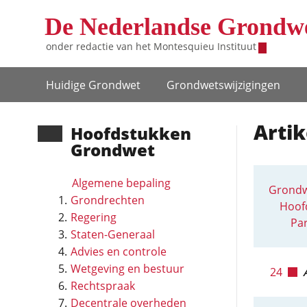
Overslaan en naar de inhoud gaan
De Nederlandse Grondw
onder redactie van het
Montesquieu Instituut
Hoofdnavigatie
Huidige Grondwet
Grondwets­wijzigingen
Artik
Hoofd­stukken
Grondwet
Algemene bepaling
Grondw
Grondrechten
Hoofd
Regering
Par
Staten-Generaal
Advies en controle
Wetgeving en bestuur
24
Rechtspraak
Decentrale overheden