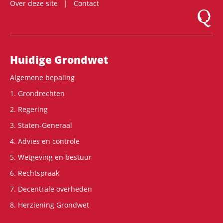
Over deze site
Contact
Logo Mon
Hoofdnavigatie
Huidige Grondwet
Algemene bepaling
1. Grondrechten
2. Regering
3. Staten-Generaal
4. Advies en controle
5. Wetgeving en bestuur
6. Rechtspraak
7. Decentrale overheden
8. Herziening Grondwet