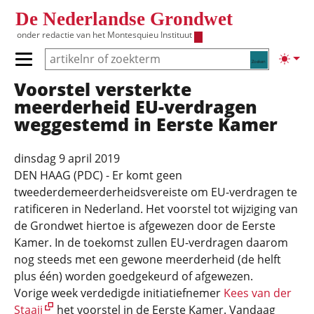
Overslaan en naar de inhoud gaan
De Nederlandse Grondwet
onder redactie van het
Montesquieu Instituut
Zoeken
Lichte
Primair menu tonen/verbergen
Voorstel versterkte
Hoofdnavigatie
meerderheid EU-verdragen
weggestemd in Eerste Kamer
dinsdag 9 april 2019
DEN HAAG (PDC) - Er komt geen
tweederdemeerderheidsvereiste om EU-verdragen te
ratificeren in Nederland. Het voorstel tot wijziging van
de Grondwet hiertoe is afgewezen door de Eerste
Kamer. In de toekomst zullen EU-verdragen daarom
nog steeds met een gewone meerderheid (de helft
plus één) worden goedgekeurd of afgewezen.
Vorige week verdedigde initiatiefnemer
Kees van der
Staaij
het voorstel in de Eerste Kamer. Vandaag