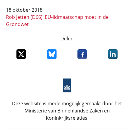
18 oktober 2018
Rob Jetten (D66): EU-lidmaatschap moet in de
Grondwet
Delen
Deel dit item op X
Deel dit item op Bluesky
Deel dit item op Faceboo
Deel dit it
Deze website is mede mogelijk gemaakt door het
Ministerie van Binnenlandse Zaken en
Koninkrijksrelaties.