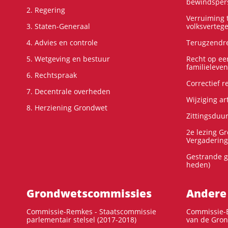
bewindspers
2. Regering
Verruiming t
3. Staten-Generaal
volksverteg
4. Advies en controle
Terugzendre
5. Wetgeving en bestuur
Recht op ee
familieleven
6. Rechtspraak
Correctief 
7. Decentrale overheden
Wijziging ar
8. Herziening Grondwet
Zittingsduu
2e lezing G
Vergadering
Gestrande g
heden)
Grondwets­commissies
Andere
Commissie-Remkes - Staatscommissie
Commissie-E
parlementair stelsel (2017-2018)
van de Gron