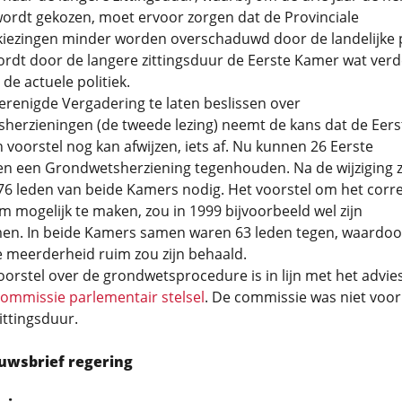
ordt gekozen, moet ervoor zorgen dat de Provinciale
kiezingen minder worden overschaduwd door de landelijke po
dt door de langere zittingsduur de Eerste Kamer wat verde
 de actuele politiek.
renigde Vergadering te laten beslissen over
herzieningen (de tweede lezing) neemt de kans dat de Eers
voorstel nog kan afwijzen, iets af. Nu kunnen 26 Eerste
n een Grondwetsherziening tegenhouden. Na de wijziging z
6 leden van beide Kamers nodig. Het voorstel om het corre
 mogelijk te maken, zou in 1999 bijvoorbeeld wel zijn
n. In beide Kamers samen waren 63 leden tegen, waardoo
 meerderheid ruim zou zijn behaald.
orstel over de grondwetsprocedure is in lijn met het advie
ommissie parlementair stelsel
. De commissie was niet voor
zittingsduur.
uwsbrief regering