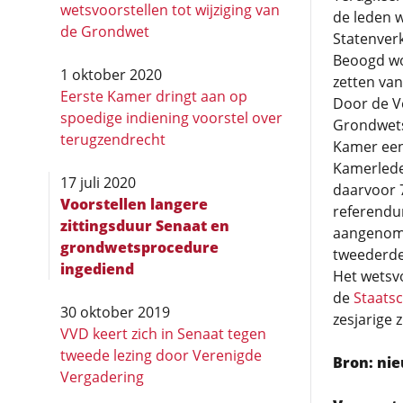
wetsvoorstellen tot wijziging van
de leden w
de Grondwet
Statenver
Beoogd wor
1 oktober 2020
zetten van
Eerste Kamer dringt aan op
Door de Ve
spoedige indiening voorstel over
Grondwets
terugzendrecht
Kamer een 
Kamerlede
17 juli 2020
daarvoor 7
Voorstellen langere
referendum
zittingsduur Senaat en
aangenome
grondwetsprocedure
tweederde
ingediend
Het wetsvo
de
Staatsc
30 oktober 2019
zesjarige 
VVD keert zich in Senaat tegen
tweede lezing door Verenigde
Bron: nie
Vergadering