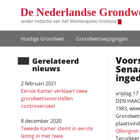
Overslaan en naar de inhoud gaan
De Nederlandse Grondw
onder redactie van het
Montesquieu Instituut
Hoofdnavigatie
Huidige Grondwet
Grondwets­wijzigingen
Voors
Gerela­teerd
Sena
nieuws
inge
2 februari 2021
Eerste Kamer verklaart twee
vrijdag 17 
grondwetsvoorstellen
DEN HAAG (
controversieel
1983, weer
Grondwets
8 december 2020
plaatsvind
Tweede Kamer stemt in eerste
Ollongren
lezing in met twee
Terugkeer 