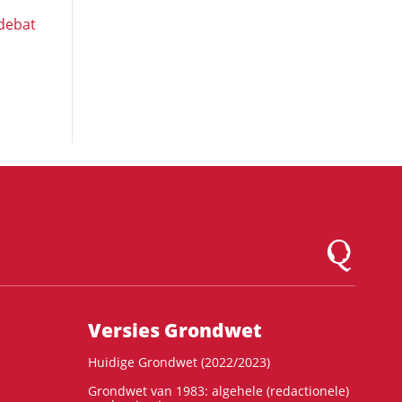
 debat
Logo Montesqu
Versies Grondwet
Huidige Grondwet (2022/2023)
Grondwet van 1983: algehele (redactionele)