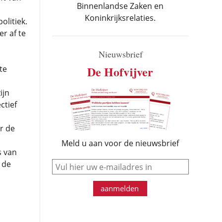
Binnenlandse Zaken en
Koninkrijksrelaties.
litiek.
r af te
Nieuwsbrief
De Hofvijver
te
ijn
ctief
r de
Meld u aan voor de nieuwsbrief
s van
e-mail
 de
aanmelden