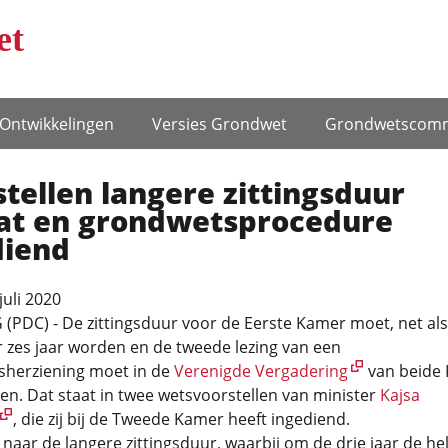
et
Ontwikke­lingen
Versies Grondwet
Grondwets­comm
tellen langere zittingsduur
at en grondwetsprocedure
diend
juli 2020
PDC) - De zittingsduur voor de Eerste Kamer moet, net als
 zes jaar worden en de tweede lezing van een
herziening moet in de
Verenigde Vergadering
van beide
en. Dat staat in twee wetsvoorstellen van minister
Kajsa
, die zij bij de Tweede Kamer heeft ingediend.
naar de langere zittingsduur, waarbij om de drie jaar de hel