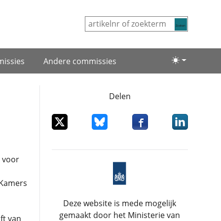
Zoeken
issies
Andere commissies
Lichte/donke
Delen
Deel dit item op X
Deel dit item op Bluesky
Deel dit item op Facebo
Deel dit item
 voor
 Kamers
Deze website is mede mogelijk
gemaakt door het Ministerie van
ft van