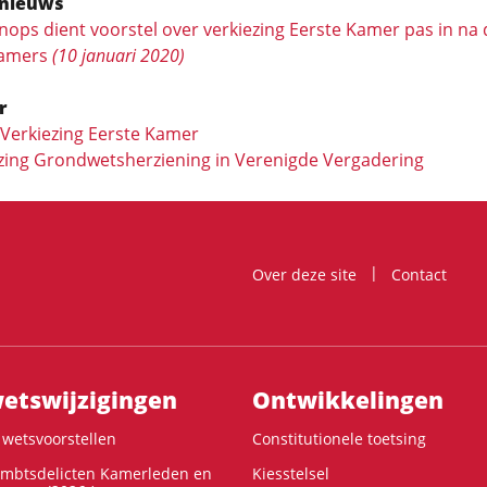
nieuws
nops dient voorstel over verkiezing Eerste Kamer pas in na
Kamers
(10 januari 2020)
r
: Verkiezing Eerste Kamer
zing Grondwetsherziening in Verenigde Vergadering
Over deze site
Contact
ts­wijzigingen
Ontwikke­lingen
wetsvoorstellen
Constitutionele toetsing
ambtsdelicten Kamerleden en
Kiesstelsel