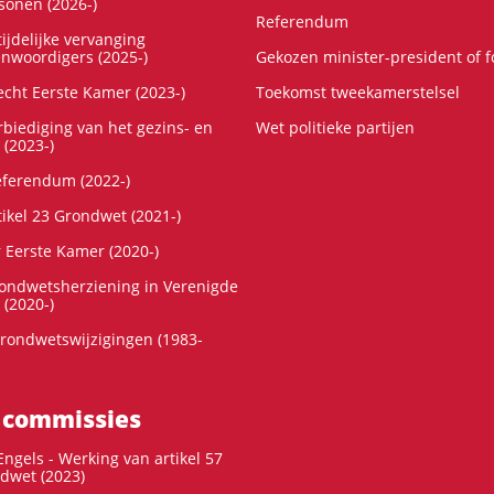
onen (2026-)
Referendum
ijdelijke vervanging
enwoordigers (2025-)
Gekozen minister-president of 
cht Eerste Kamer (2023-)
Toekomst tweekamerstelsel
rbiediging van het gezins- en
Wet politieke partijen
 (2023-)
referendum (2022-)
tikel 23 Grondwet (2021-)
r Eerste Kamer (2020-)
rondwetsherziening in Verenigde
 (2020-)
rondwetswijzigingen (1983-
 commissies
ngels - Werking van artikel 57
dwet (2023)