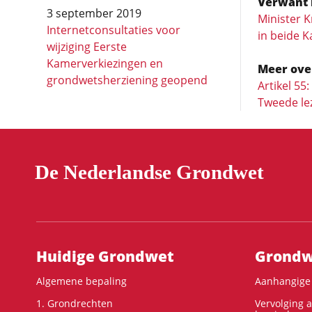
Verwant 
3 september 2019
Minister K
Internetconsultaties voor
in beide 
wijziging Eerste
Kamerverkiezingen en
Meer ove
grondwetsherziening geopend
Artikel 55
Tweede le
De Nederlandse Grondwet
Hoofdnavigatie
Huidige Grondwet
Grondwe
Algemene bepaling
Aanhangige 
1. Grondrechten
Vervolging 