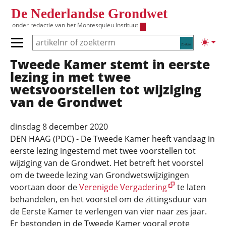
Overslaan en naar de inhoud gaan
De Nederlandse Grondwet
onder redactie van het
Montesquieu Instituut
Zoeken
Lichte
Primair menu tonen/verbergen
Tweede Kamer stemt in eerste
Hoofdnavigatie
lezing in met twee
wetsvoorstellen tot wijziging
van de Grondwet
dinsdag 8 december 2020
DEN HAAG (PDC) - De Tweede Kamer heeft vandaag in
eerste lezing ingestemd met twee voorstellen tot
wijziging van de Grondwet. Het betreft het voorstel
om de tweede lezing van Grondwetswijzigingen
voortaan door de
Verenigde Vergadering
te laten
behandelen, en het voorstel om de zittingsduur van
de Eerste Kamer te verlengen van vier naar zes jaar.
Er bestonden in de Tweede Kamer vooral grote