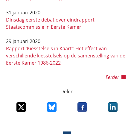
31 januari 2020
Dinsdag eerste debat over eindrapport
Staatscommissie in Eerste Kamer
29 januari 2020
Rapport 'Kiesstelsels in Kaart': Het effect van
verschillende kiesstelsels op de samenstelling van de
Eerste Kamer 1986-2022
Eerder
Delen
Deel dit item op X
Deel dit item op Bluesky
Deel dit item op Faceboo
Deel dit it