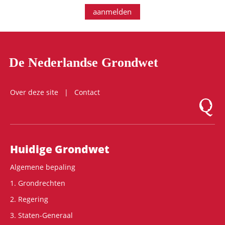
aanmelden
De Nederlandse Grondwet
Over deze site
Contact
Logo Mon
Hoofdnavigatie
Huidige Grondwet
Algemene bepaling
1. Grondrechten
2. Regering
3. Staten-Generaal