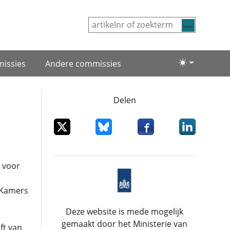
Zoeken
issies
Andere commissies
Lichte/donke
Delen
Deel dit item op X
Deel dit item op Bluesky
Deel dit item op Facebo
Deel dit item
 voor
 Kamers
Deze website is mede mogelijk
gemaakt door het Ministerie van
ft van