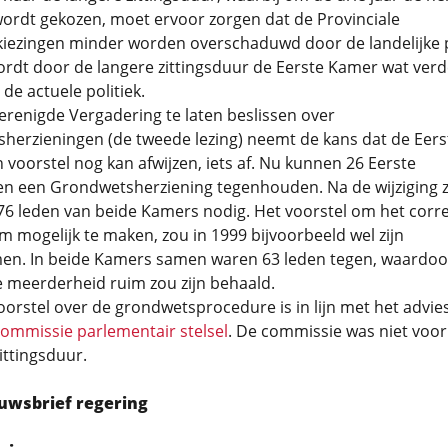
ordt gekozen, moet ervoor zorgen dat de Provinciale
kiezingen minder worden overschaduwd door de landelijke po
dt door de langere zittingsduur de Eerste Kamer wat verde
 de actuele politiek.
renigde Vergadering te laten beslissen over
herzieningen (de tweede lezing) neemt de kans dat de Eers
voorstel nog kan afwijzen, iets af. Nu kunnen 26 Eerste
n een Grondwetsherziening tegenhouden. Na de wijziging z
6 leden van beide Kamers nodig. Het voorstel om het corre
 mogelijk te maken, zou in 1999 bijvoorbeeld wel zijn
n. In beide Kamers samen waren 63 leden tegen, waardoo
 meerderheid ruim zou zijn behaald.
orstel over de grondwetsprocedure is in lijn met het advie
ommissie parlementair stelsel
. De commissie was niet voor
zittingsduur.
uwsbrief regering