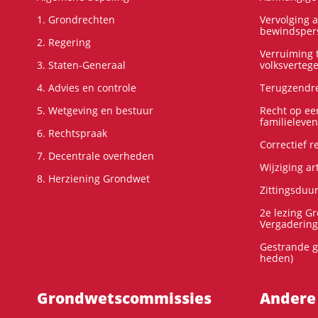
1. Grondrechten
Vervolging 
bewindspers
2. Regering
Verruiming t
3. Staten-Generaal
volksverteg
4. Advies en controle
Terugzendre
5. Wetgeving en bestuur
Recht op ee
familieleven
6. Rechtspraak
Correctief 
7. Decentrale overheden
Wijziging ar
8. Herziening Grondwet
Zittingsduu
2e lezing G
Vergadering
Gestrande g
heden)
Grondwets­commissies
Andere