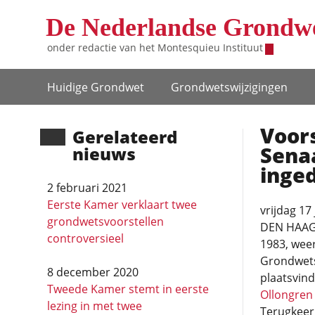
Overslaan en naar de inhoud gaan
De Nederlandse Grondw
onder redactie van het
Montesquieu Instituut
Hoofdnavigatie
Huidige Grondwet
Grondwets­wijzigingen
Voors
Gerela­teerd
Sena
nieuws
inge
2 februari 2021
Eerste Kamer verklaart twee
vrijdag 17 
grondwetsvoorstellen
DEN HAAG (
controversieel
1983, weer
Grondwets
8 december 2020
plaatsvind
Tweede Kamer stemt in eerste
Ollongren
lezing in met twee
Terugkeer 