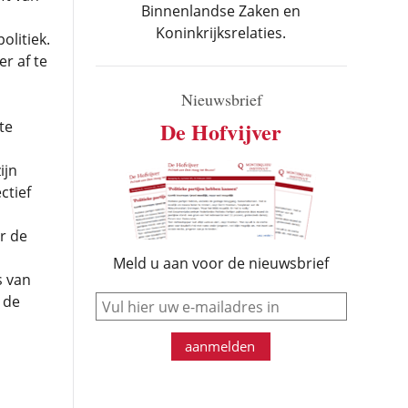
Binnenlandse Zaken en
Koninkrijksrelaties.
litiek.
r af te
Nieuwsbrief
De Hofvijver
te
ijn
ctief
r de
Meld u aan voor de nieuwsbrief
s van
e-mail
 de
aanmelden