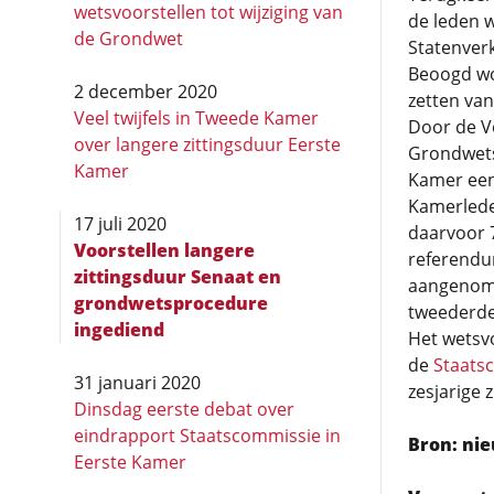
wetsvoorstellen tot wijziging van
de leden w
de Grondwet
Statenver
Beoogd wor
2 december 2020
zetten van
Veel twijfels in Tweede Kamer
Door de Ve
over langere zittingsduur Eerste
Grondwets
Kamer
Kamer een 
Kamerlede
17 juli 2020
daarvoor 7
Voorstellen langere
referendum
zittingsduur Senaat en
aangenome
grondwetsprocedure
tweederde
ingediend
Het wetsvo
de
Staatsc
31 januari 2020
zesjarige 
Dinsdag eerste debat over
eindrapport Staatscommissie in
Bron: nie
Eerste Kamer