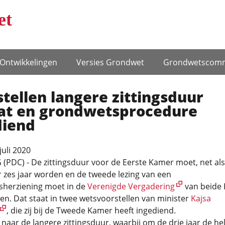
et
Ontwikke­lingen
Versies Grondwet
Grondwets­comm
tellen langere zittingsduur
at en grondwetsprocedure
diend
juli 2020
PDC) - De zittingsduur voor de Eerste Kamer moet, net als
 zes jaar worden en de tweede lezing van een
herziening moet in de
Verenigde Vergadering
van beide
en. Dat staat in twee wetsvoorstellen van minister
Kajsa
, die zij bij de Tweede Kamer heeft ingediend.
naar de langere zittingsduur, waarbij om de drie jaar de hel