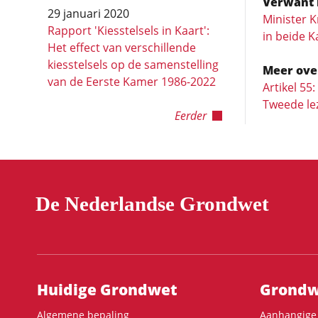
Verwant 
29 januari 2020
Minister K
Rapport 'Kiesstelsels in Kaart':
in beide 
Het effect van verschillende
kiesstelsels op de samenstelling
Meer ove
van de Eerste Kamer 1986-2022
Artikel 55
Tweede le
Eerder
De Nederlandse Grondwet
Hoofdnavigatie
Huidige Grondwet
Grondwe
Algemene bepaling
Aanhangige 