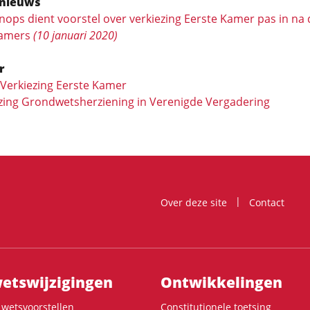
nieuws
nops dient voorstel over verkiezing Eerste Kamer pas in na
Kamers
(10 januari 2020)
r
: Verkiezing Eerste Kamer
zing Grondwetsherziening in Verenigde Vergadering
Over deze site
Contact
ts­wijzigingen
Ontwikke­lingen
wetsvoorstellen
Constitutionele toetsing