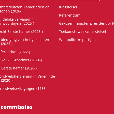
ambtsdelicten Kamerleden en
Kiesstelsel
onen (2026-)
Referendum
ijdelijke vervanging
enwoordigers (2025-)
Gekozen minister-president of 
cht Eerste Kamer (2023-)
Toekomst tweekamerstelsel
rbiediging van het gezins- en
Wet politieke partijen
 (2023-)
referendum (2022-)
tikel 23 Grondwet (2021-)
r Eerste Kamer (2020-)
rondwetsherziening in Verenigde
 (2020-)
rondwetswijzigingen (1983-
 commissies