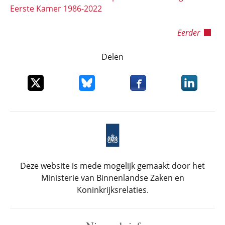
Eerste Kamer 1986-2022
Eerder
Delen
Deel dit item op X
Deel dit item op Bluesky
Deel dit item op Faceboo
Deel dit it
Deze website is mede mogelijk gemaakt door het
Ministerie van Binnenlandse Zaken en
Koninkrijksrelaties.