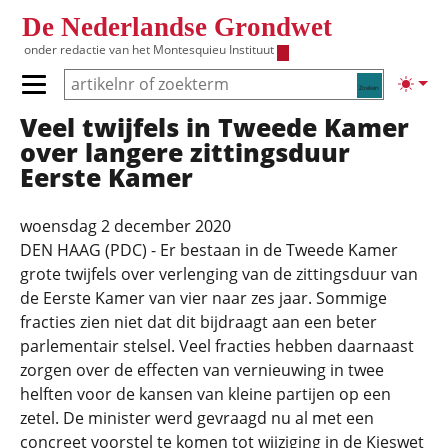
Overslaan en naar de inhoud gaan
De Nederlandse Grondwet
onder redactie van het
Montesquieu Instituut
Zoeken
Lichte
Primair menu tonen/verbergen
Veel twijfels in Tweede Kamer
Hoofdnavigatie
over langere zittingsduur
Eerste Kamer
woensdag 2 december 2020
DEN HAAG (PDC) - Er bestaan in de Tweede Kamer
grote twijfels over verlenging van de zittingsduur van
de Eerste Kamer van vier naar zes jaar. Sommige
fracties zien niet dat dit bijdraagt aan een beter
parlementair stelsel. Veel fracties hebben daarnaast
zorgen over de effecten van vernieuwing in twee
helften voor de kansen van kleine partijen op een
zetel. De minister werd gevraagd nu al met een
concreet voorstel te komen tot wijziging in de Kieswet