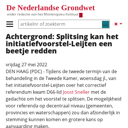
Overslaan en naar de inhoud gaan
De Nederlandse Grondwet
onder redactie van het
Montesquieu Instituut
Zoeken
Lichte
Primair menu tonen/verbergen
Achtergrond: Splitsing kan het
Hoofdnavigatie
initiatief­voorstel-Leijten een
beetje redden
vrijdag 27 mei 2022
DEN HAAG (PDC) - Tijdens de tweede termijn van de
behandeling in de Tweede Kamer, woensdag jl., van
het initiatiefvoorstel-Leijten over het correctief
referendum kwam D66-lid
Joost Sneller
met de
gedachte om het voorstel te splitsen. De mogelijkheid
voor referenda op decentraal niveau (gemeenten,
provincies en waterschappen) zou dan afzonderlijk in
stemming kunnen komen en grotere kans op
aanvaarding maken.