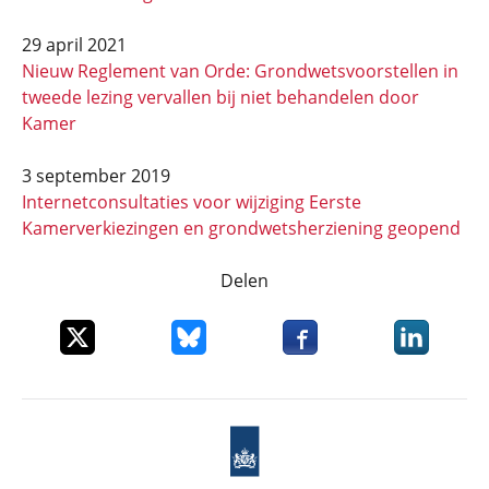
29 april 2021
Nieuw Reglement van Orde: Grondwetsvoorstellen in
tweede lezing vervallen bij niet behandelen door
Kamer
3 september 2019
Internetconsultaties voor wijziging Eerste
Kamerverkiezingen en grondwetsherziening geopend
Delen
Deel dit item op X
Deel dit item op Bluesky
Deel dit item op Faceboo
Deel dit it