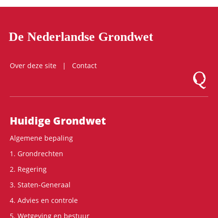
De Nederlandse Grondwet
Over deze site
Contact
Logo Mon
Hoofdnavigatie
Huidige Grondwet
Algemene bepaling
1. Grondrechten
2. Regering
3. Staten-Generaal
4. Advies en controle
5. Wetgeving en bestuur