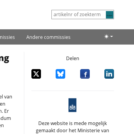
Zoeken
issies
Andere commissies
Lichte/donke
ng
Delen
Deel dit item op X
Deel dit item op Bluesky
Deel dit item op Facebo
Deel dit item
l van
een
. Er
endum
Deze website is mede mogelijk
en
gemaakt door het Ministerie van