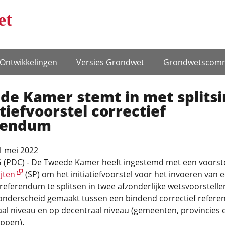
et
Ontwikke­lingen
Versies Grondwet
Grondwets­comm
de Kamer stemt in met splitsi
atiefvoorstel correctief
rendum
1 mei 2022
(PDC) - De Tweede Kamer heeft ingestemd met een voorste
jten
(SP) om het initiatiefvoorstel voor het invoeren van 
 referendum te splitsen in twee afzonderlijke wetsvoorstellen
onderscheid gemaakt tussen een bindend correctief refer
al niveau en op decentraal niveau (gemeenten, provincies 
ppen).