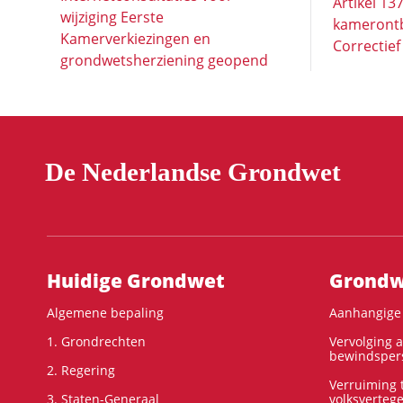
Artikel 13
wijziging Eerste
kameront
Kamerverkiezingen en
Correctie
grondwetsherziening geopend
De Nederlandse Grondwet
Hoofdnavigatie
Huidige Grondwet
Grondwe
Algemene bepaling
Aanhangige 
1. Grondrechten
Vervolging 
bewindspers
2. Regering
Verruiming t
3. Staten-Generaal
volksverteg