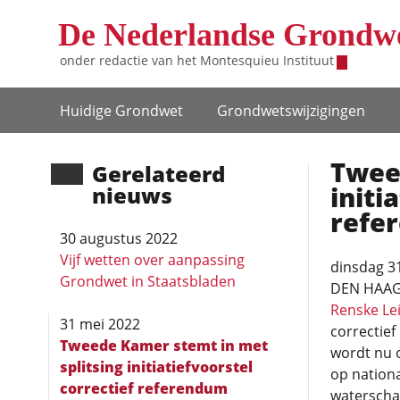
Overslaan en naar de inhoud gaan
De Nederlandse Grondw
onder redactie van het
Montesquieu Instituut
Hoofdnavigatie
Huidige Grondwet
Grondwets­wijzigingen
Twee
Gerela­teerd
initi
nieuws
refe
30 augustus 2022
Vijf wetten over aanpassing
dinsdag 3
Grondwet in Staatsbladen
DEN HAAG 
Renske Lei
31 mei 2022
correctief
Tweede Kamer stemt in met
wordt nu 
splitsing initiatiefvoorstel
op nationa
correctief referendum
waterscha