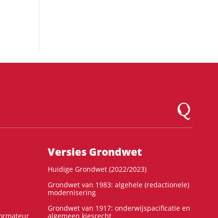
Logo Montesqu
Versies Grondwet
Huidige Grondwet (2022/2023)
Grondwet van 1983: algehele (redactionele)
modernisering
Grondwet van 1917: onderwijspacificatie en
formateur
algemeen kiesrecht