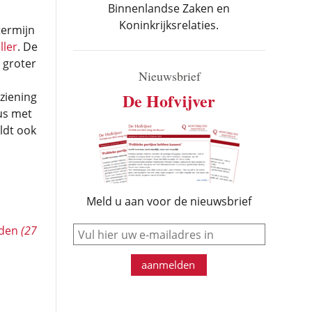
Binnenlandse Zaken en
Koninkrijksrelaties.
termijn
ller
. De
 groter
Nieuwsbrief
De Hofvijver
ziening
us met
ldt ook
Meld u aan voor de nieuwsbrief
e-mail
edden
(27
aanmelden