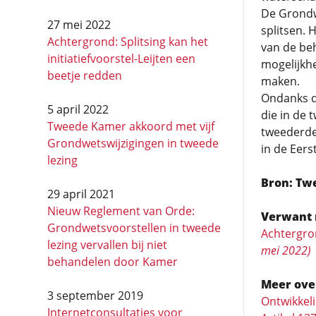
De Grondwe
27 mei 2022
splitsen. 
Achtergrond: Splitsing kan het
van de be
initiatief­voorstel-Leijten een
mogelijkh
beetje redden
maken.
Ondanks de
5 april 2022
die in de 
Tweede Kamer akkoord met vijf
tweederde
Grondwetswijzigingen in tweede
in de Eer
lezing
Bron: Tw
29 april 2021
Nieuw Reglement van Orde:
Verwant 
Grondwetsvoorstellen in tweede
Achtergron
lezing vervallen bij niet
mei 2022)
behandelen door Kamer
Meer ove
3 september 2019
Ontwikkel
Internetconsultaties voor