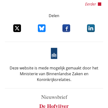
Eerder
Delen
Deel dit item op X
Deel dit item op Bluesky
Deel dit item op Faceboo
Deel dit it
Deze website is mede mogelijk gemaakt door het
Ministerie van Binnenlandse Zaken en
Koninkrijksrelaties.
Nieuwsbrief
De Hofvijver