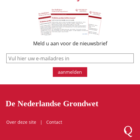
Meld u aan voor de nieuwsbrief
e-mail
aanmelden
De Nederlandse Grondwet
Over deze site
Contact
Logo Mon