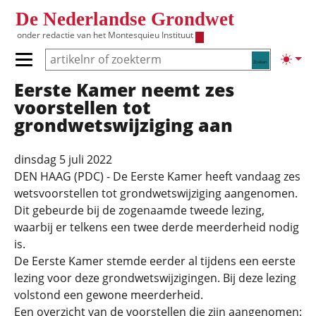
Overslaan en naar de inhoud gaan
De Nederlandse Grondwet
onder redactie van het
Montesquieu Instituut
Zoeken
Lichte
Primair menu tonen/verbergen
Eerste Kamer neemt zes
Hoofdnavigatie
voorstellen tot
grondwetswijziging aan
dinsdag 5 juli 2022
DEN HAAG (PDC) - De Eerste Kamer heeft vandaag zes
wetsvoorstellen tot grondwetswijziging aangenomen.
Dit gebeurde bij de zogenaamde tweede lezing,
waarbij er telkens een twee derde meerderheid nodig
is.
De Eerste Kamer stemde eerder al tijdens een eerste
lezing voor deze grondwetswijzigingen. Bij deze lezing
volstond een gewone meerderheid.
Een overzicht van de voorstellen die zijn aangenomen: