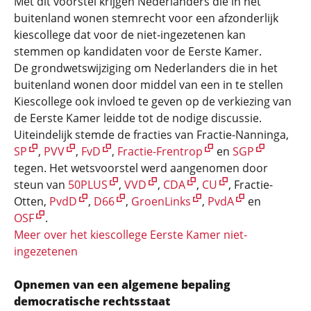
Met dit voorstel krijgen Nederlanders die in het
buitenland wonen stemrecht voor een afzonderlijk
kiescollege dat voor de niet-ingezetenen kan
stemmen op kandidaten voor de Eerste Kamer.
De grondwetswijziging om Nederlanders die in het
buitenland wonen door middel van een in te stellen
Kiescollege ook invloed te geven op de verkiezing van
de Eerste Kamer leidde tot de nodige discussie.
Uiteindelijk stemde de fracties van Fractie-Nanninga,
SP
,
PVV
,
FvD
,
Fractie-Frentrop
en
SGP
tegen. Het wetsvoorstel werd aangenomen door
steun van
50PLUS
,
VVD
,
CDA
,
CU
, Fractie-
Otten,
PvdD
,
D66
,
GroenLinks
,
PvdA
en
OSF
.
Meer over het kiescollege Eerste Kamer niet-
ingezetenen
Opnemen van een algemene bepaling
democratische rechtsstaat