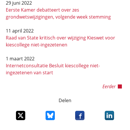
29 juni 2022
Eerste Kamer debatteert over zes
grondwetswijzigingen, volgende week stemming
11 april 2022
Raad van State kritisch over wijziging Kieswet voor
kiescollege niet-ingezetenen
1 maart 2022
Internetconsultatie Besluit kiescollege niet-
ingezetenen van start
Eerder
Delen
Deel dit item op X
Deel dit item op Bluesky
Deel dit item op Faceboo
Deel dit it