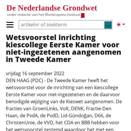
Overslaan en naar de inhoud gaan
De Nederlandse Grondwet
onder redactie van het
Montesquieu Instituut
Zoeken
Lichte
Primair menu tonen/verbergen
Wetsvoorstel inrichting
Hoofdnavigatie
kiescollege Eerste Kamer voor
niet-ingezetenen aangenomen
in Tweede Kamer
vrijdag 16 september 2022
DEN HAAG (PDC) - De Tweede Kamer heeft het
wetsvoorstel voor de inrichting van een kiescollege
Eerste Kamer voor niet-ingezetenen en de daarvoor
benodigde wijziging van de Kieswet aangenomen. De
fracties van GroenLinks, Volt, DENK, Fractie-Den
Haan, de PvdA, de PvdD, Lid-Gündoğan, D66, de
ChristenUnie, de VVD, het CDA en BBB hebben voor
het wetsvoorstel gestemd waardoor het met een