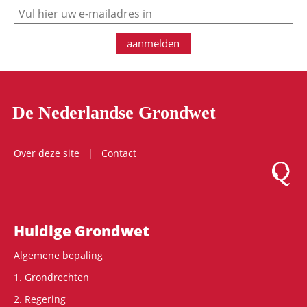
e-mail
aanmelden
De Nederlandse Grondwet
Over deze site
Contact
Logo Mon
Hoofdnavigatie
Huidige Grondwet
Algemene bepaling
1. Grondrechten
2. Regering