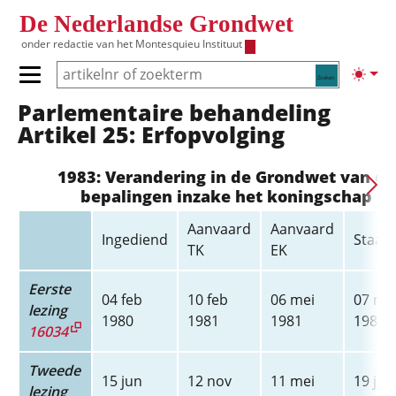
Overslaan en naar de inhoud gaan
De Nederlandse Grondwet
onder redactie van het
Montesquieu Instituut
Zoeken
Lichte
Primair menu tonen/verbergen
Parlementaire behandeling
Hoofdnavigatie
Artikel 25: Erfopvolging
1983: Verandering in de Grondwet van de
bepalingen inzake het koningschap
Aanvaard
Aanvaard
Ingediend
Staats
TK
EK
Eerste
04 feb
10 feb
06 mei
07 me
lezing
1980
1981
1981
1981
16034
Tweede
15 jun
12 nov
11 mei
19 jan
lezing