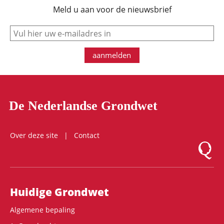
Meld u aan voor de nieuwsbrief
e-mail
aanmelden
De Nederlandse Grondwet
Over deze site
Contact
Logo Mon
Hoofdnavigatie
Huidige Grondwet
Algemene bepaling