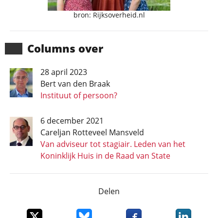
bron: Rijksoverheid.nl
Columns over
28 april 2023
Bert van den Braak
Instituut of persoon?
6 december 2021
Careljan Rotteveel Mansveld
Van adviseur tot stagiair. Leden van het
Koninklijk Huis in de Raad van State
Delen
Deel dit item op X
Deel dit item op Bluesky
Deel dit item op Faceboo
Deel dit it