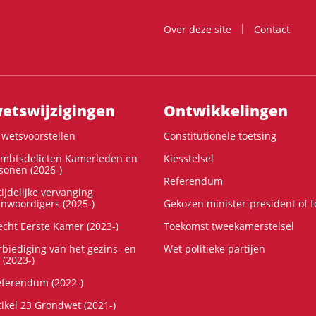
Over deze site
Contact
ts­wijzigingen
Ontwikke­lingen
wetsvoorstellen
Constitutionele toetsing
ambtsdelicten Kamerleden en
Kiesstelsel
onen (2026-)
Referendum
ijdelijke vervanging
enwoordigers (2025-)
Gekozen minister-president of 
cht Eerste Kamer (2023-)
Toekomst tweekamerstelsel
rbiediging van het gezins- en
Wet politieke partijen
 (2023-)
referendum (2022-)
tikel 23 Grondwet (2021-)