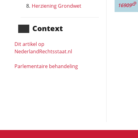
16909
Herziening Grondwet
Context
Dit artikel op
NederlandRechts­staat.nl
Parlementaire behandeling