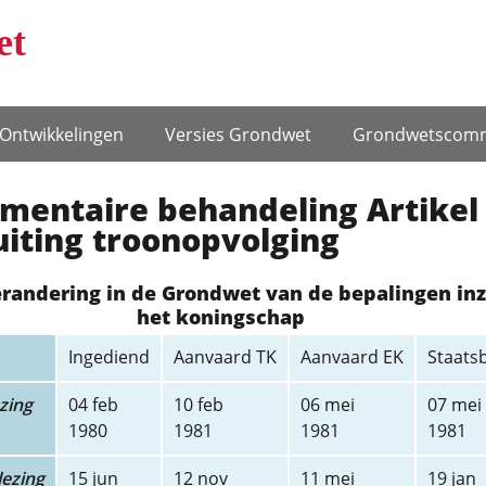
et
Ontwikke­lingen
Versies Grondwet
Grondwets­comm
mentaire behandeling Artikel 
uiting troonopvolging
erandering in de Grondwet van de bepalingen in
het koningschap
Ingediend
Aanvaard TK
Aanvaard EK
Staats
zing
04 feb
10 feb
06 mei
07 mei
1980
1981
1981
1981
ezing
15 jun
12 nov
11 mei
19 jan