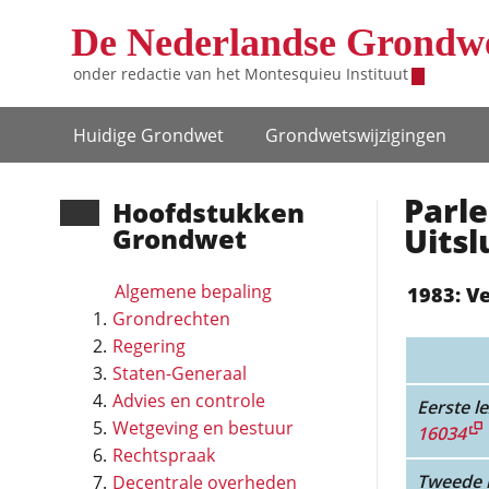
Overslaan en naar de inhoud gaan
De Nederlandse Grondw
onder redactie van het
Montesquieu Instituut
Hoofdnavigatie
Huidige Grondwet
Grondwets­wijzigingen
Parle
Hoofd­stukken
Uitsl
Grondwet
Algemene bepaling
1983: V
Grondrechten
Regering
Staten-Generaal
Advies en controle
Eerste le
Wetgeving en bestuur
16034
Rechtspraak
Tweede l
Decentrale overheden