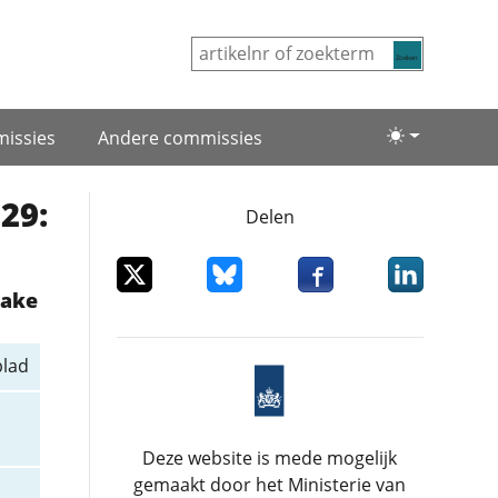
Zoeken
issies
Andere commissies
Lichte/donke
29:
Delen
Deel dit item op X
Deel dit item op Bluesky
Deel dit item op Facebo
Deel dit item
zake
blad
Deze website is mede mogelijk
gemaakt door het Ministerie van