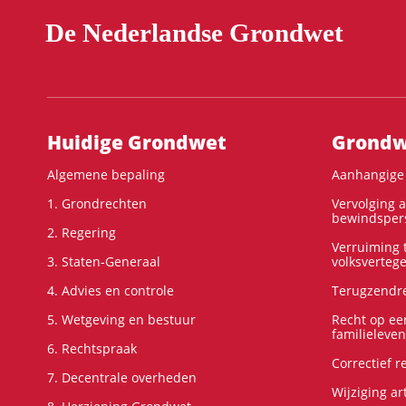
De Nederlandse Grondwet
Hoofdnavigatie
Huidige Grondwet
Grondwe
Algemene bepaling
Aanhangige 
1. Grondrechten
Vervolging 
bewindspers
2. Regering
Verruiming t
3. Staten-Generaal
volksverteg
4. Advies en controle
Terugzendre
5. Wetgeving en bestuur
Recht op ee
familieleven
6. Rechtspraak
Correctief 
7. Decentrale overheden
Wijziging ar