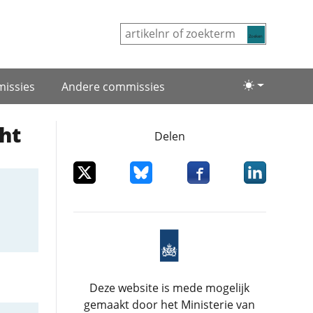
Zoeken
issies
Andere commissies
Lichte/donke
ht
Delen
Deel dit item op X
Deel dit item op Bluesky
Deel dit item op Facebo
Deel dit item
Deze website is mede mogelijk
gemaakt door het Ministerie van