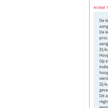
Artikel 
De l
aang
De l
proc
aang
Zij 
Hoog
Op e
Indi
hoog
vier
Zij 
geva
Dit a
regt
eeni