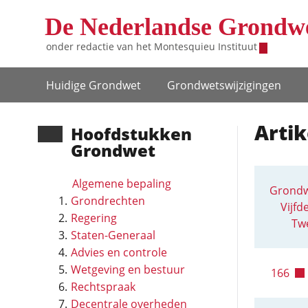
Overslaan en naar de inhoud gaan
De Nederlandse Grondw
onder redactie van het
Montesquieu Instituut
Hoofdnavigatie
Huidige Grondwet
Grondwets­wijzigingen
Artik
Hoofd­stukken
Grondwet
Algemene bepaling
Grondw
Grondrechten
Vijfd
Regering
Twe
Staten-Generaal
Advies en controle
Wetgeving en bestuur
166
Rechtspraak
Decentrale overheden