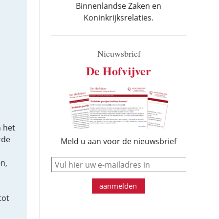
Binnenlandse Zaken en
Koninkrijksrelaties.
Nieuwsbrief
De Hofvijver
n het
rde
Meld u aan voor de nieuwsbrief
e-mail
n,
aanmelden
tot