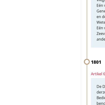
Eén 
Gene
en d
Wete
Eén 
Zeev
ande
1801
Artikel
De D
derz
Bedi
beno