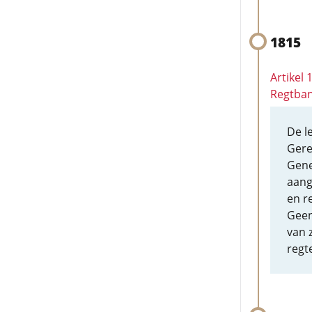
1815
Artikel
Regtba
De l
Gere
Gene
aang
en r
Geen
van 
regte