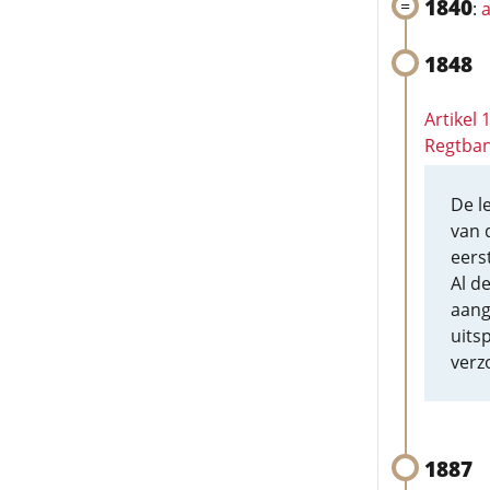
1840
:
a
1848
Artikel
Regtban
De l
van 
eers
Al d
aang
uits
verz
1887