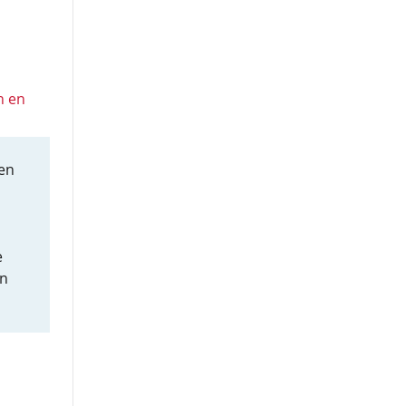
n en
en
e
en