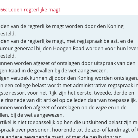
166: Leden regterlijke magt
eden van de regterlijke magt worden door den Koning
esteld.
eden van de regterlijke magt, met regtspraak belast, en de
ureur-generaal bij den Hoogen Raad worden voor hun leve
esteld.
kunnen worden afgezet of ontslagen door uitspraak van den
en Raad in de gevallen bij de wet aangewezen.
igen verzoek kunnen zij door den Koning worden ontslagen
en een college belast wordt met administrative regtspraak i
ste ressort voor het Rijk, zijn het eerste, tweede, derde en
de zinsnede van dit artikel op de leden daarvan toepasselijk.
kunnen worden afgezet of ontslagen op de wijze en in de
llen, bij de wet aangewezen.
rtikel is niet toepasselijk op hen die uitsluitend belast zijn m
spraak over personen, hoorende tot de zee- of landmagt of 
ge andere gewapende magt, of met de beslissing van