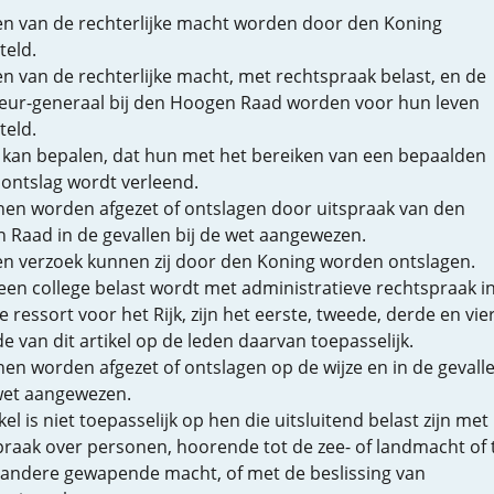
en van de rechterlijke macht worden door den Koning
teld.
n van de rechterlijke macht, met rechtspraak belast, en de
eur-generaal bij den Hoogen Raad worden voor hun leven
teld.
 kan bepalen, dat hun met het bereiken van een bepaalden
d ontslag wordt verleend.
nnen worden afgezet of ontslagen door uitspraak van den
 Raad in de gevallen bij de wet aangewezen.
en verzoek kunnen zij door den Koning worden ontslagen.
een college belast wordt met administratieve rechtspraak i
 ressort voor het Rijk, zijn het eerste, tweede, derde en vie
e van dit artikel op de leden daarvan toepasselijk.
nen worden afgezet of ontslagen op de wijze en in de gevalle
 wet aangewezen.
ikel is niet toepasselijk op hen die uitsluitend belast zijn met
raak over personen, hoorende tot de zee- of landmacht of 
 andere gewapende macht, of met de beslissing van