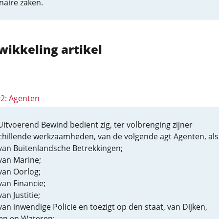
inaire zaken.
wikkeling artikel
92: Agenten
Uitvoerend Bewind bedient zig, ter volbrenging zijner
chillende werkzaamheden, van de volgende agt Agenten, als
van Buitenlandsche Betrekkingen;
van Marine;
van Oorlog;
van Financie;
an Justitie;
van inwendige Policie en toezigt op den staat, van Dijken,
n en Wateren;