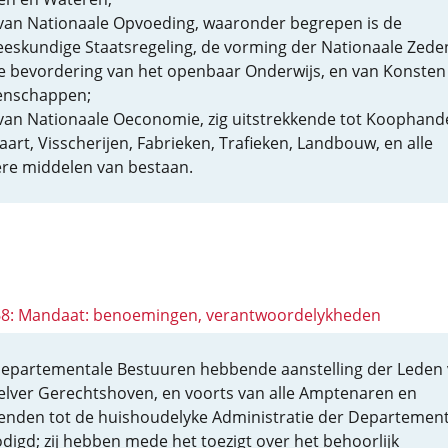
van Nationaale Opvoeding, waaronder begrepen is de
eskundige Staatsregeling, de vorming der Nationaale Zede
e bevordering van het openbaar Onderwijs, en van Konsten
nschappen;
van Nationaale Oeconomie, zig uitstrekkende tot Koophande
aart, Visscherijen, Fabrieken, Trafieken, Landbouw, en alle
re middelen van bestaan.
 68: Mandaat: benoemingen, verantwoordelykheden
epartementale Bestuuren hebbende aanstelling der Leden
elver Gerechtshoven, en voorts van alle Amptenaren en
enden tot de huishoudelyke Administratie der Departemen
digd; zij hebben mede het toezigt over het behoorlijk