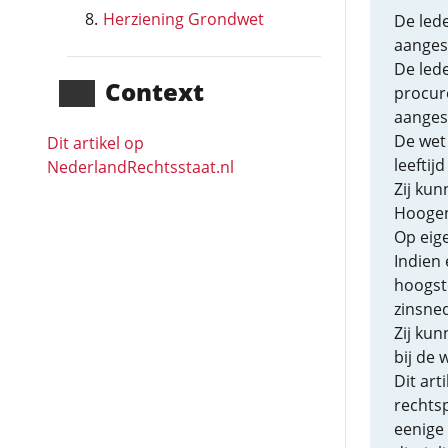
Herziening Grondwet
De led
aanges
De lede
Context
procur
aanges
De wet
Dit artikel op
leeftij
NederlandRechts­staat.nl
Zij ku
Hoogen
Op eig
Indien 
hoogste
zinsned
Zij kun
bij de
Dit art
rechtsp
eenige