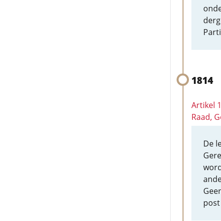
onde
derg
Part
1814
Artikel
Raad, G
De l
Gere
word
ande
Geen
post