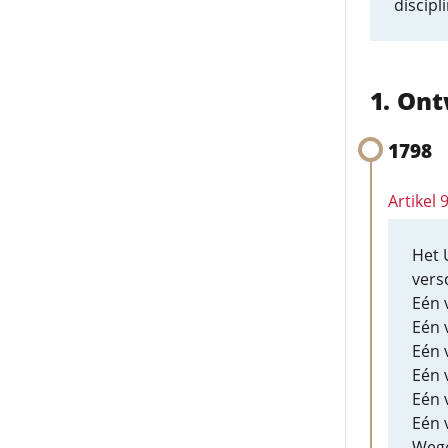
discipl
Ont
1798
Artikel 
Het 
vers
Eén 
Eén 
Eén 
Eén 
Eén v
Eén 
Wege