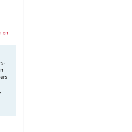
n en
rs-
en
ters
,