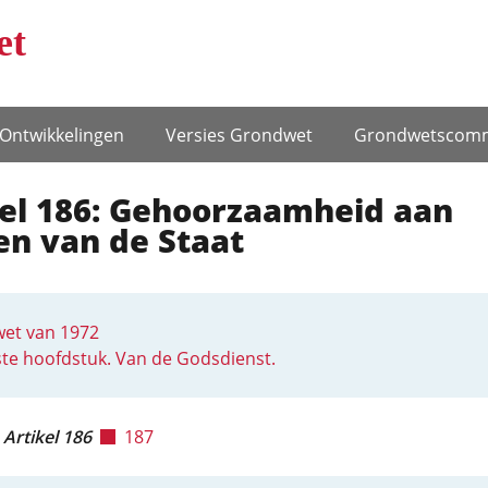
et
Ontwikke­lingen
Versies Grondwet
Grondwets­comm
kel 186: Gehoorzaamheid aan
en van de Staat
et van 1972
te hoofdstuk. Van de Godsdienst.
Artikel 186
187