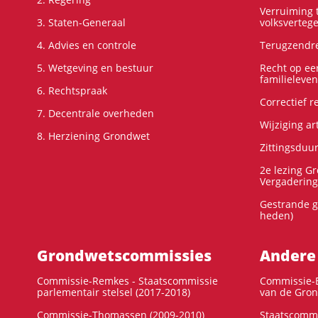
Verruiming t
3. Staten-Generaal
volksverteg
4. Advies en controle
Terugzendre
5. Wetgeving en bestuur
Recht op ee
familieleven
6. Rechtspraak
Correctief 
7. Decentrale overheden
Wijziging ar
8. Herziening Grondwet
Zittingsduu
2e lezing G
Vergadering
Gestrande g
heden)
Grondwets­commissies
Andere
Commissie-Remkes - Staatscommissie
Commissie-E
parlementair stelsel (2017-2018)
van de Gron
Commissie-Thomassen (2009-2010)
Staatscommi