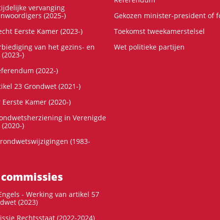
ijdelijke vervanging
enwoordigers (2025-)
Gekozen minister-president of 
cht Eerste Kamer (2023-)
Toekomst tweekamerstelsel
rbiediging van het gezins- en
Wet politieke partijen
 (2023-)
referendum (2022-)
tikel 23 Grondwet (2021-)
r Eerste Kamer (2020-)
rondwetsherziening in Verenigde
 (2020-)
rondwetswijzigingen (1983-
 commissies
ngels - Werking van artikel 57
dwet (2023)
ssie Rechtsstaat (2022-2024)