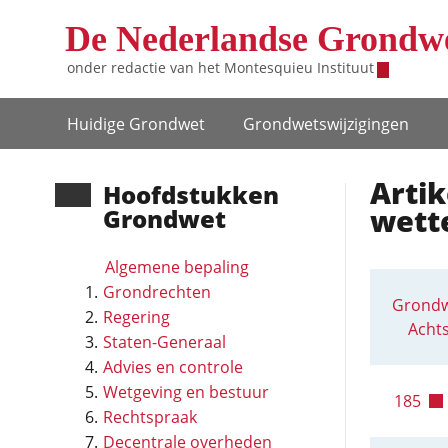
Overslaan en naar de inhoud gaan
De Nederlandse Grondw
onder redactie van het
Montesquieu Instituut
Hoofdnavigatie
Huidige Grondwet
Grondwets­wijzigingen
Arti
Hoofd­stukken
wett
Grondwet
Algemene bepaling
Grondrechten
Grondw
Regering
Achts
Staten-Generaal
Advies en controle
Wetgeving en bestuur
185
Rechtspraak
Decentrale overheden