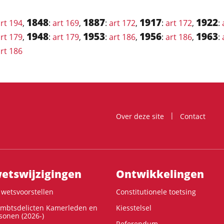
1848
1887
1917
1922
rt 194
,
:
art 169
,
:
art 172
,
:
art 172
,
:
1948
1953
1956
1963
rt 179
,
:
art 179
,
:
art 186
,
:
art 186
,
:
rt 186
Over deze site
Contact
ts­wijzigingen
Ontwikke­lingen
wetsvoorstellen
Constitutionele toetsing
ambtsdelicten Kamerleden en
Kiesstelsel
onen (2026-)
Referendum