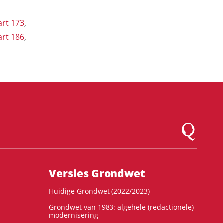
art 173
,
art 186
,
Logo Montesqu
Versies Grondwet
Huidige Grondwet (2022/2023)
Grondwet van 1983: algehele (redactionele)
modernisering