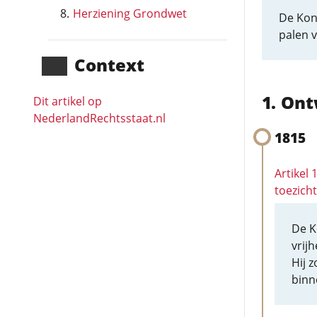
Herziening Grondwet
De Kon
palen 
Context
Ont
Dit artikel op
NederlandRechts­staat.nl
1815
Artikel 
toezich
De K
vrij
Hij 
binn