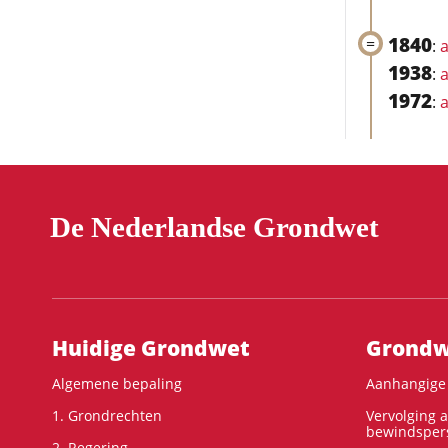
1840
:
a
1938
:
a
1972
:
a
De Nederlandse Grondwet
Hoofdnavigatie
Huidige Grondwet
Grondwe
Algemene bepaling
Aanhangige 
1. Grondrechten
Vervolging 
bewindspers
2. Regering