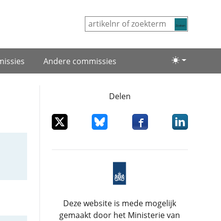
Zoeken
issies
Andere commissies
Lichte/donke
Delen
Deel dit item op X
Deel dit item op Bluesky
Deel dit item op Facebo
Deel dit item
Deze website is mede mogelijk
gemaakt door het Ministerie van