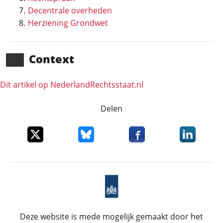
Decentrale overheden
Herziening Grondwet
Context
Dit artikel op NederlandRechts­staat.nl
Delen
Deel dit item op X
Deel dit item op Bluesky
Deel dit item op Faceboo
Deel dit it
Deze website is mede mogelijk gemaakt door het