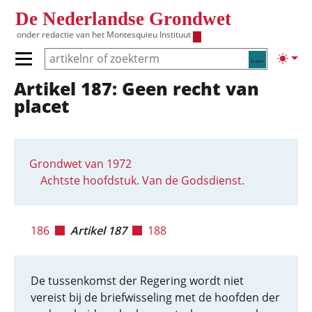
Overslaan en naar de inhoud gaan
De Nederlandse Grondwet
onder redactie van het
Montesquieu Instituut
Zoeken
Lichte
Primair menu tonen/verbergen
Artikel 187: Geen recht van
Hoofdnavigatie
placet
Grondwet van 1972
Achtste hoofdstuk. Van de Godsdienst.
186
Artikel 187
188
De tussenkomst der Regering wordt niet
vereist bij de briefwisseling met de hoofden der