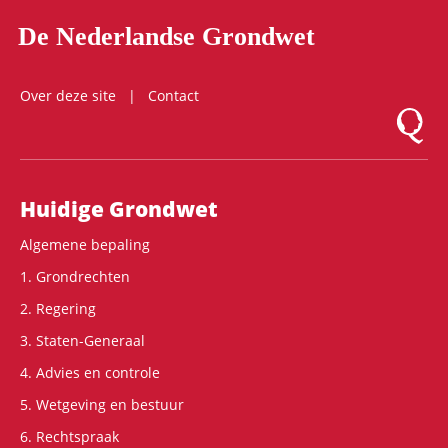
De Nederlandse Grondwet
Over deze site
Contact
Logo Mon
Hoofdnavigatie
Huidige Grondwet
Algemene bepaling
1. Grondrechten
2. Regering
3. Staten-Generaal
4. Advies en controle
5. Wetgeving en bestuur
6. Rechtspraak