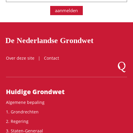
aanmelden
De Nederlandse Grondwet
Over deze site
Contact
Logo Mon
Hoofdnavigatie
Huidige Grondwet
Algemene bepaling
1. Grondrechten
2. Regering
3. Staten-Generaal