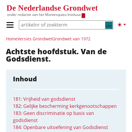
Overslaan en naar de inhoud gaan
De Nederlandse Grondwet
onder redactie van het
Montesquieu Instituut
Zoeken
Lichte
Primair menu tonen/verbergen
Hoofdnavigatie
Home
Versies Grondwet
Grondwet van 1972
Achtste hoofdstuk. Van de
Godsdienst.
Inhoud
181: Vrijheid van godsdienst
182: Gelijke bescherming kerkgenootschappen
183: Geen discriminatie op basis van
godsdienst
184: Openbare uitoefening van Godsdienst