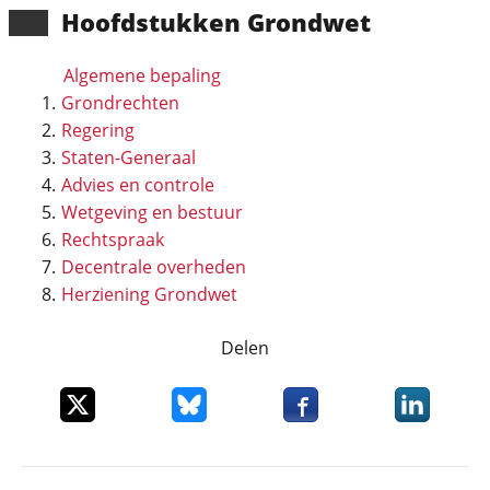
Hoofd­stukken Grondwet
Algemene bepaling
Grondrechten
Regering
Staten-Generaal
Advies en controle
Wetgeving en bestuur
Rechtspraak
Decentrale overheden
Herziening Grondwet
Delen
Deel dit item op X
Deel dit item op Bluesky
Deel dit item op Faceboo
Deel dit it