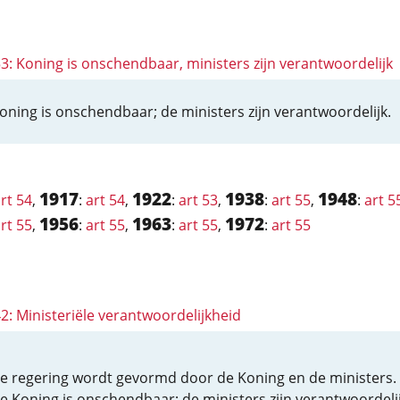
53: Koning is onschendbaar, ministers zijn verantwoordelijk
oning is onschendbaar; de ministers zijn verantwoordelijk.
1917
1922
1938
1948
rt 54
,
:
art 54
,
:
art 53
,
:
art 55
,
:
art 5
1956
1963
1972
rt 55
,
:
art 55
,
:
art 55
,
:
art 55
42: Ministeriële verantwoordelijkheid
e regering wordt gevormd door de Koning en de ministers.
e Koning is onschendbaar; de ministers zijn verantwoordelij