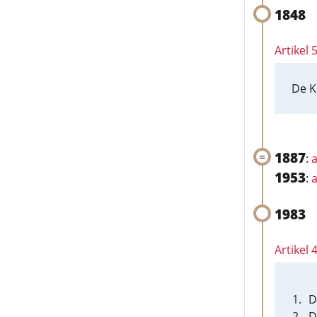
1848
Artikel 
De K
1887
:
a
1953
:
a
1983
Artikel 
D
D