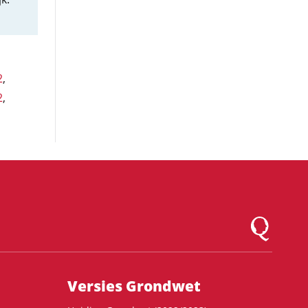
2
,
2
,
Logo Montesqu
Versies Grondwet