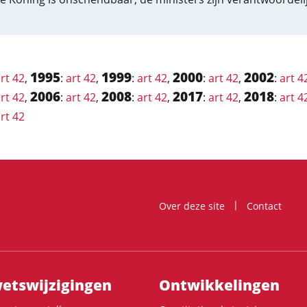
1995
1999
2000
2002
rt 42
,
:
art 42
,
:
art 42
,
:
art 42
,
:
art 4
2006
2008
2017
2018
rt 42
,
:
art 42
,
:
art 42
,
:
art 42
,
:
art 4
rt 42
Over deze site
Contact
ts­wijzigingen
Ontwikke­lingen