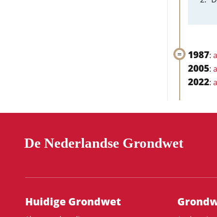
1987
:
a
2005
:
a
2022
:
a
De Nederlandse Grondwet
Hoofdnavigatie
Huidige Grondwet
Grondwe