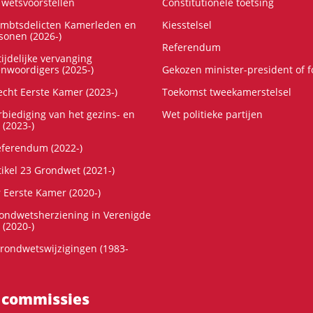
wetsvoorstellen
Constitutionele toetsing
ambtsdelicten Kamerleden en
Kiesstelsel
onen (2026-)
Referendum
ijdelijke vervanging
enwoordigers (2025-)
Gekozen minister-president of 
cht Eerste Kamer (2023-)
Toekomst tweekamerstelsel
rbiediging van het gezins- en
Wet politieke partijen
 (2023-)
referendum (2022-)
tikel 23 Grondwet (2021-)
r Eerste Kamer (2020-)
rondwetsherziening in Verenigde
 (2020-)
rondwetswijzigingen (1983-
 commissies