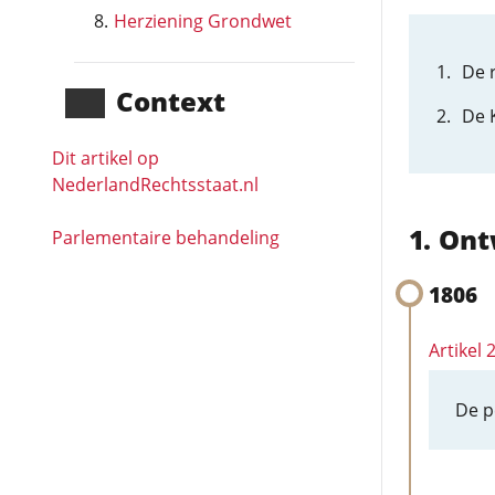
Herziening Grondwet
De 
Context
De 
Dit artikel op
NederlandRechts­staat.nl
Ont
Parlementaire behandeling
1806
Artikel
De p