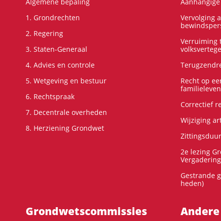
Algemene bepaling
Aanhangige 
1. Grondrechten
Vervolging 
bewindspers
2. Regering
Verruiming t
3. Staten-Generaal
volksverteg
4. Advies en controle
Terugzendre
5. Wetgeving en bestuur
Recht op ee
familieleven
6. Rechtspraak
Correctief 
7. Decentrale overheden
Wijziging ar
8. Herziening Grondwet
Zittingsduu
2e lezing G
Vergadering
Gestrande g
heden)
Grondwets­commissies
Andere