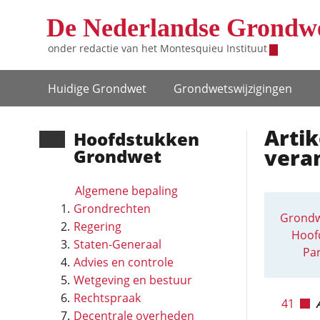
Overslaan en naar de inhoud gaan
De Nederlandse Grondw
onder redactie van het
Montesquieu Instituut
Hoofdnavigatie
Huidige Grondwet
Grondwets­wijzigingen
Artik
Hoofd­stukken
vera
Grondwet
Algemene bepaling
Grondrechten
Grondw
Regering
Hoofd
Staten-Generaal
Par
Advies en controle
Wetgeving en bestuur
Rechtspraak
41
Decentrale overheden