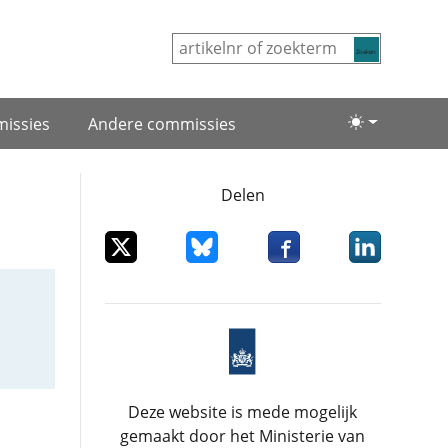
Zoeken
issies
Andere commissies
Lichte/donke
Delen
Deel dit item op X
Deel dit item op Bluesky
Deel dit item op Facebo
Deel dit item
Deze website is mede mogelijk
gemaakt door het Ministerie van