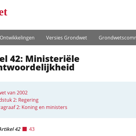
et
Ontwikke­lingen
Versies Grondwet
Grondwets­comm
el 42: Ministeriële
ntwoordelijkheid
et van 2002
stuk 2: Regering
agraaf 2: Koning en ministers
Artikel 42
43