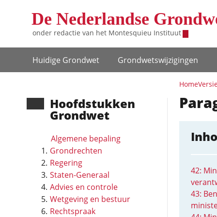
Overslaan en naar de inhoud gaan
De Nederlandse Grondw
onder redactie van het
Montesquieu Instituut
Hoofdnavigatie
Huidige Grondwet
Grondwets­wijzigingen
Home
Versi
Parag
Hoofd­stukken
Grondwet
Inh
Algemene bepaling
Grondrechten
Regering
42: Min
Staten-Generaal
verant
Advies en controle
43: Be
Wetgeving en bestuur
minist
Rechtspraak