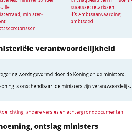
isteries; minister zonder
ontslagbesluiten ministers
uille
staatssecretarissen
isterraad; minister-
49: Ambtsaanvaarding;
ent
ambtseed
atssecretarissen
nisteriële verantwoordelijkheid
regering wordt gevormd door de Koning en de ministers.
Koning is onschendbaar; de ministers zijn verantwoordelijk.
 toelichting, andere versies en achtergronddocumenten
noeming, ontslag ministers