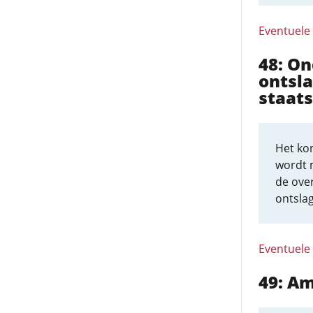
Eventuele
48: O
ontsla
staats
Het kon
wordt 
de ove
ontsla
Eventuele
49: A