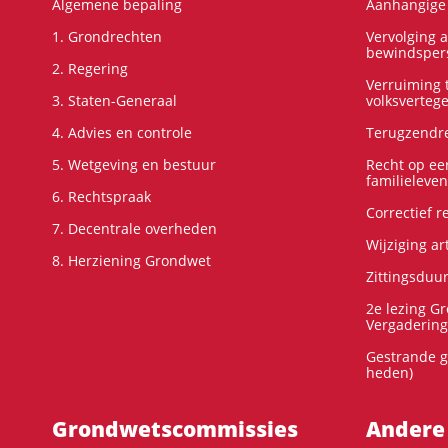
Algemene bepaling
Aanhangige 
1. Grondrechten
Vervolging 
bewindspers
2. Regering
Verruiming t
3. Staten-Generaal
volksverteg
4. Advies en controle
Terugzendre
5. Wetgeving en bestuur
Recht op ee
familieleven
6. Rechtspraak
Correctief 
7. Decentrale overheden
Wijziging ar
8. Herziening Grondwet
Zittingsduu
2e lezing G
Vergadering
Gestrande g
heden)
Grondwets­commissies
Andere