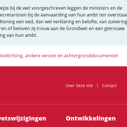
ijze bij de wet voorgeschreven leggen de ministers en de
secretarissen bij de aanvaarding van hun ambt ten overstaa
Koning een eed, dan wel verklaring en belofte, van zuivering
ren of beloven zij trouw aan de Grondwet en een getrouwe
ing van hun ambt.
 toelichting, andere versies en achtergronddocumenten
Over deze site
Contact
ts­wijzigingen
Ontwikke­lingen