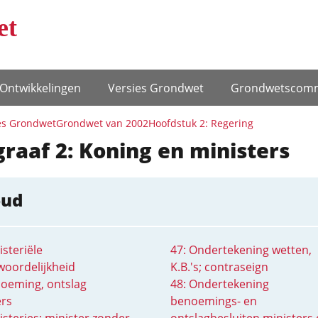
et
Ontwikke­lingen
Versies Grondwet
Grondwets­comm
es Grondwet
Grondwet van 2002
Hoofdstuk 2: Regering
raaf 2: Koning en ministers
oud
isteriële
47: Ondertekening wetten,
woordelijkheid
K.B.'s; contraseign
noeming, ontslag
48: Ondertekening
ers
benoemings- en