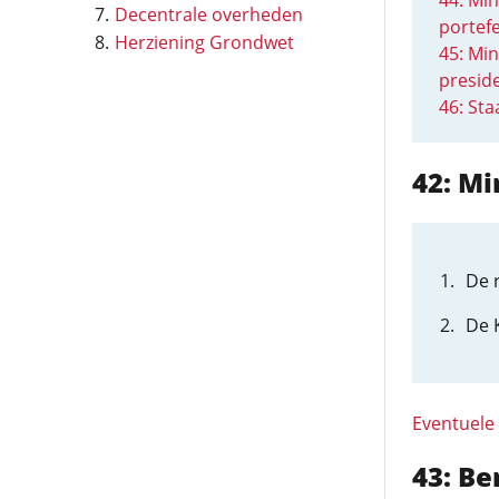
44: Min
Decentrale overheden
portefe
Herziening Grondwet
45: Min
presid
46: Sta
42: Mi
De 
De 
Eventuele
43: Be