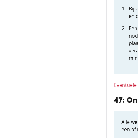
Bij
en 
Een 
nod
plaa
ver
mini
Eventuele
47: On
Alle we
een of 