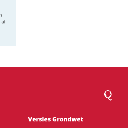
n
 af
Logo Montesqu
Versies Grondwet