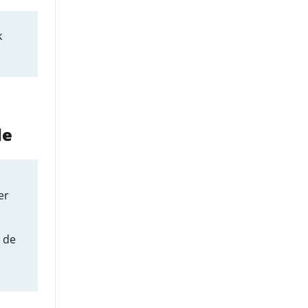
k
le
er
 de