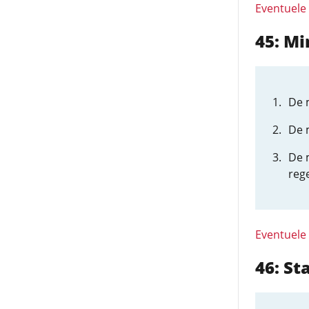
Eventuele
45: Mi
De 
De m
De 
reg
Eventuele
46: St