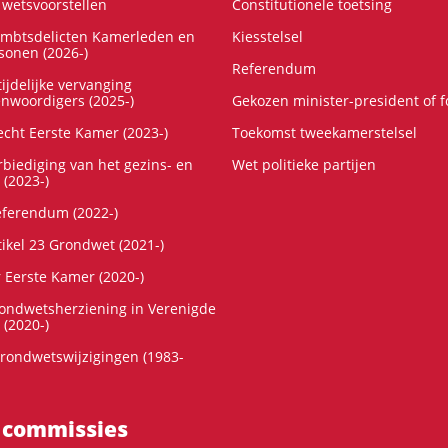
wetsvoorstellen
Constitutionele toetsing
ambtsdelicten Kamerleden en
Kiesstelsel
onen (2026-)
Referendum
ijdelijke vervanging
enwoordigers (2025-)
Gekozen minister-president of 
cht Eerste Kamer (2023-)
Toekomst tweekamerstelsel
rbiediging van het gezins- en
Wet politieke partijen
 (2023-)
referendum (2022-)
tikel 23 Grondwet (2021-)
r Eerste Kamer (2020-)
rondwetsherziening in Verenigde
 (2020-)
rondwetswijzigingen (1983-
 commissies