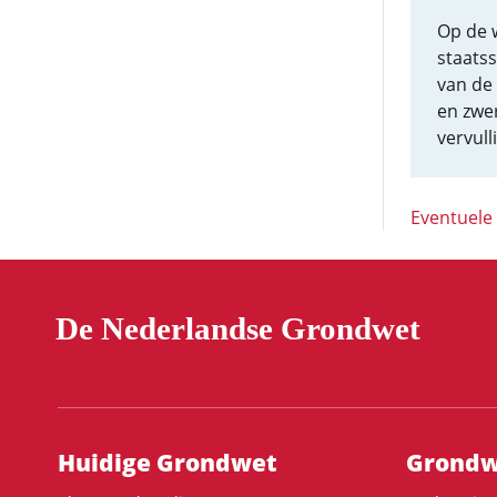
Op de w
staats
van de 
en zwe
vervull
Eventuele
De Nederlandse Grondwet
Hoofdnavigatie
Huidige Grondwet
Grondwe