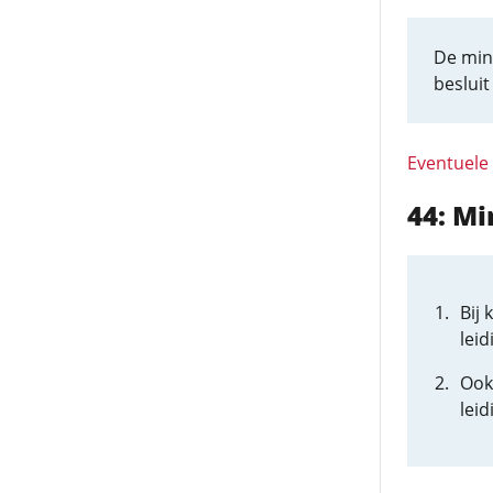
De mini
beslui
Eventuele
44: Mi
Bij 
leid
Ook
leid