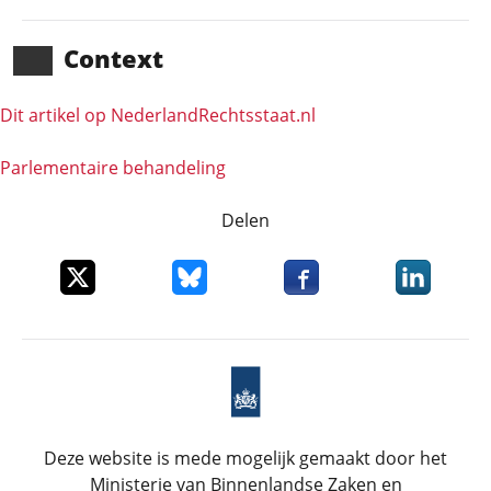
Context
Dit artikel op NederlandRechts­staat.nl
Parlementaire behandeling
Delen
Deel dit item op X
Deel dit item op Bluesky
Deel dit item op Faceboo
Deel dit it
Deze website is mede mogelijk gemaakt door het
Ministerie van Binnenlandse Zaken en