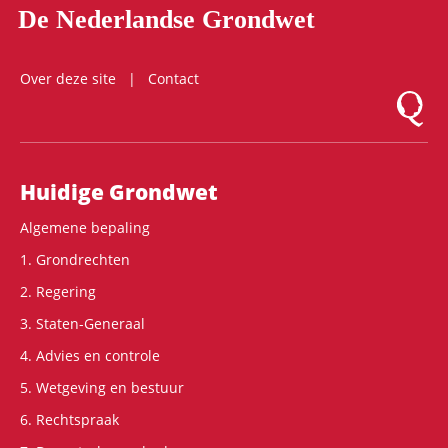
De Nederlandse Grondwet
Over deze site
Contact
Logo Mon
Hoofdnavigatie
Huidige Grondwet
Algemene bepaling
1. Grondrechten
2. Regering
3. Staten-Generaal
4. Advies en controle
5. Wetgeving en bestuur
6. Rechtspraak