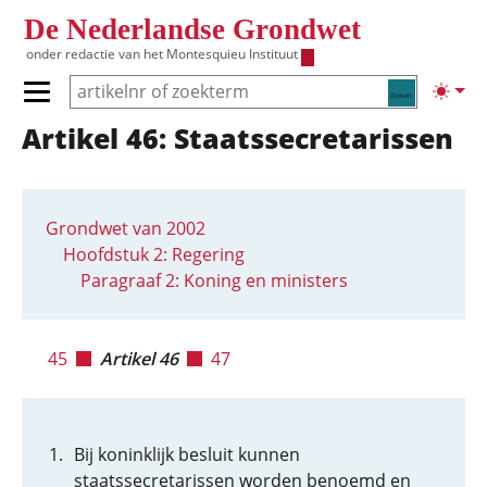
Overslaan en naar de inhoud gaan
De Nederlandse Grondwet
onder redactie van het
Montesquieu Instituut
Zoeken
Lichte
Primair menu tonen/verbergen
Artikel 46: Staatssecretarissen
Hoofdnavigatie
Grondwet van 2002
Hoofdstuk 2: Regering
Paragraaf 2: Koning en ministers
45
Artikel 46
47
Bij koninklijk besluit kunnen
staatssecretarissen worden benoemd en