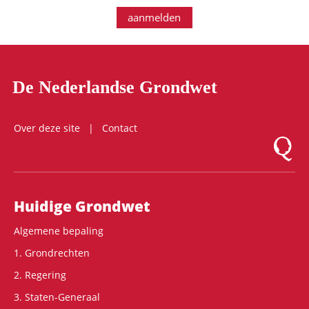
aanmelden
De Nederlandse Grondwet
Over deze site
Contact
Logo Mon
Hoofdnavigatie
Huidige Grondwet
Algemene bepaling
1. Grondrechten
2. Regering
3. Staten-Generaal