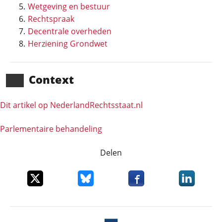
Wetgeving en bestuur
Rechtspraak
Decentrale overheden
Herziening Grondwet
Context
Dit artikel op NederlandRechts­staat.nl
Parlementaire behandeling
Delen
Deel dit item op X
Deel dit item op Bluesky
Deel dit item op Faceboo
Deel dit it