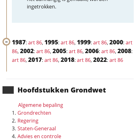
ingetrokken.
1987
1995
1999
2000
:
art 86
,
:
art 86
,
:
art 86
,
:
art
2002
2005
2006
2008
86
,
:
art 86
,
:
art 86
,
:
art 86
,
:
2017
2018
2022
art 86
,
:
art 86
,
:
art 86
,
:
art 86
Hoofd­stukken Grondwet
Algemene bepaling
Grondrechten
Regering
Staten-Generaal
Advies en controle