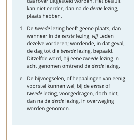
daarover uitgesteld worden. Het besluit
kan niet eerder, dan na de
derde
lezing,
plaats hebben.
De
tweede
lezing heeft geene plaats, dan
wanneer in de
eerste
lezing,
vijf
Leden
dezelve vorderen; wordende, in dat geval,
de dag tot die
tweede
lezing, bepaald.
Ditzelfde word, bij eene
tweede
lezing in
acht genomen omtrend de
derde
lezing.
De bijvoegselen, of bepaalingen van eenig
voorstel kunnen wel, bij de
eerste
of
tweede
lezing, voorgedragen, doch niet,
dan na de
derde
lezing, in overweging
worden genomen.