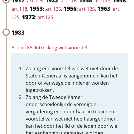
1917
1922
1938
1948
:
art 115
,
:
art 116
,
:
art 118
,
:
1953
1956
1963
art 118
,
:
art 125
,
:
art 125
,
:
art
1972
125
,
:
art 125
1983
Artikel 86: Intrekking wetsvoorstel
Zolang een voorstel van wet niet door de
Staten-Generaal is aangenomen, kan het
door of vanwege de indiener worden
ingetrokken.
Zolang de Tweede Kamer
onderscheidenlijk de verenigde
vergadering een door haar in te dienen
voorstel van wet niet heeft aangenomen,
kan het door het lid of de leden door wie
het aanhangig is gemaakt, worden