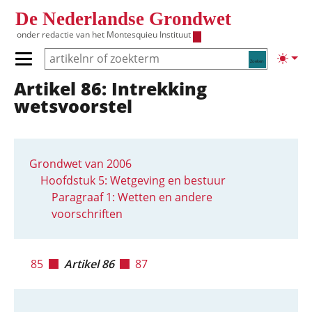
Overslaan en naar de inhoud gaan
De Nederlandse Grondwet
onder redactie van het
Montesquieu Instituut
Zoeken
Lichte
Primair menu tonen/verbergen
Artikel 86: Intrekking
Hoofdnavigatie
wetsvoorstel
Grondwet van 2006
Hoofdstuk 5: Wetgeving en bestuur
Paragraaf 1: Wetten en andere
voorschriften
85
Artikel 86
87