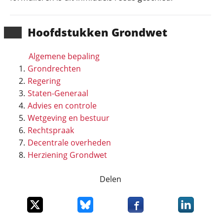
Hoofd­stukken Grondwet
Algemene bepaling
Grondrechten
Regering
Staten-Generaal
Advies en controle
Wetgeving en bestuur
Rechtspraak
Decentrale overheden
Herziening Grondwet
Delen
Deel dit item op X
Deel dit item op Bluesky
Deel dit item op Faceboo
Deel dit it