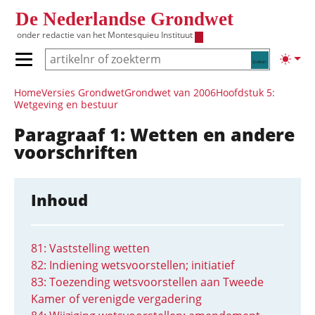
Overslaan en naar de inhoud gaan
De Nederlandse Grondwet
onder redactie van het
Montesquieu Instituut
Zoeken
Lichte
Primair menu tonen/verbergen
Hoofdnavigatie
Home
Versies Grondwet
Grondwet van 2006
Hoofdstuk 5:
Wetgeving en bestuur
Paragraaf 1: Wetten en andere
voorschriften
Inhoud
81: Vaststelling wetten
82: Indiening wetsvoorstellen; initiatief
83: Toezending wetsvoorstellen aan Tweede
Kamer of verenigde vergadering