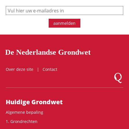
e-mail
aanmelden
De Nederlandse Grondwet
Over deze site
Contact
Logo Mon
Hoofdnavigatie
Huidige Grondwet
Algemene bepaling
1. Grondrechten