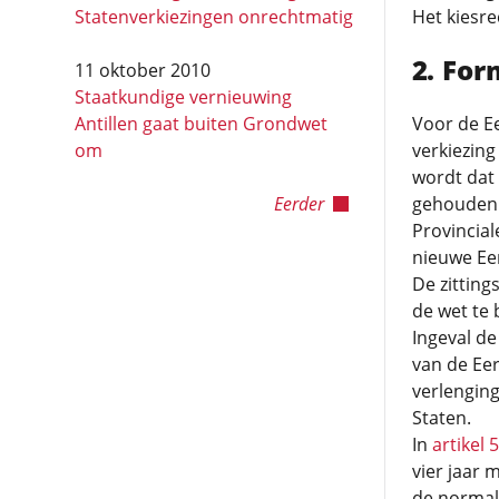
Statenverkiezingen onrechtmatig
Het kiesre
For
11 oktober 2010
Staatkundige vernieuwing
Antillen gaat buiten Grondwet
Voor de Ee
om
verkiezing
wordt dat 
Eerder
gehouden 
Provincial
nieuwe Eer
De zitting
de wet te
Ingeval de
van de Ee
verlenging
Staten.
In
artikel 
vier jaar 
de normale