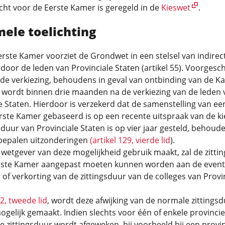
cht voor de Eerste Kamer is geregeld in de
Kieswet
.
mele toelichting
rste Kamer voorziet de Grondwet in een stelsel van indirec
 door de leden van Provinciale Staten (artikel 55). Voorgesc
de verkiezing, behoudens in geval van ontbinding van de K
wordt binnen drie maanden na de verkiezing van de leden 
e Staten. Hierdoor is verzekerd dat de samenstelling van ee
ste Kamer gebaseerd is op een recente uitspraak van de ki
sduur van Provinciale Staten is op vier jaar gesteld, behoude
 bepalen uitzonderingen
(artikel 129, vierde lid
).
 wetgever van deze mogelijkheid gebruik maakt, zal de zitti
rste Kamer aangepast moeten kunnen worden aan de event
 of verkorting van de zittingsduur van de colleges van Provi
52, tweede lid
, wordt deze afwijking van de normale zittings
mogelijk gemaakt. Indien slechts voor één of enkele provinci
 zittingsduur wordt afgeweken, bij voorbeeld bij een provin