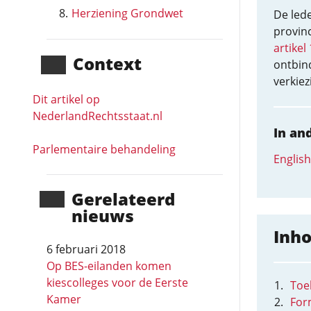
Herziening Grondwet
De led
provinc
artikel
Context
ontbin
verkiez
Dit artikel op
NederlandRechts­staat.nl
In an
Parlementaire behandeling
English
Gerela­teerd
nieuws
Inh
6 februari 2018
Op BES-eilanden komen
kiescolleges voor de Eerste
Toel
Kamer
For