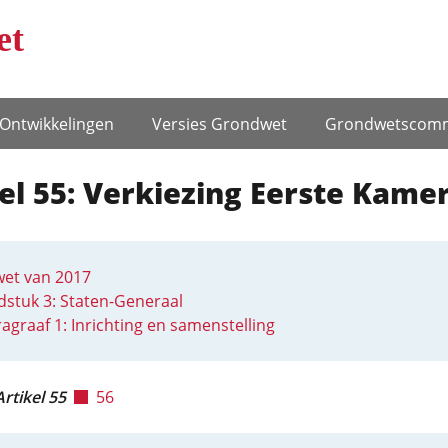
et
Ontwikke­lingen
Versies Grondwet
Grondwets­comm
el 55: Verkiezing Eerste Kame
et van 2017
stuk 3: Staten-Generaal
agraaf 1: Inrichting en samenstelling
Artikel 55
56