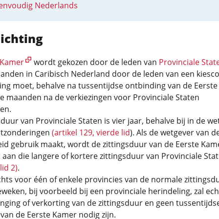
eenvoudig Nederlands
ichting
 Kamer
wordt gekozen door de leden van
Provinciale Stat
landen in Caribisch Nederland door de leden van een kiesco
ing moet, behalve na tussentijdse ontbinding van de Eerst
e maanden na de verkiezingen voor Provinciale Staten
en.
duur van Provinciale Staten is vier jaar, behalve bij in de we
itzonderingen
(artikel 129, vierde lid
). Als de wetgever van d
id gebruik maakt, wordt de zittingsduur van de Eerste Kam
aan die langere of kortere zittingsduur van Provinciale Sta
lid 2)
.
chts voor één of enkele provincies van de normale zittingsd
weken, bij voorbeeld bij een provinciale herindeling, zal ech
nging of verkorting van de zittingsduur en geen tussentijds
 van de Eerste Kamer nodig zijn.