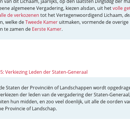
n van dit Lichaam, jaarlijks, op den laatsten
Dingsdag
der m
 eene algemeene Vergadering, kiezen alsdan, uit het
volle ge
alle de verkozenen
tot het Vertegenwoordigend Lichaam,
de
n, welke de
Tweede Kamer
uitmaken, vormende de overige
n te zamen de
Eerste Kamer
.
85: Verkiezing Leden der Staten-Generaal
de Staten der Provinciën of Landschappen wordt opgedrag
verkiezen der leden van de vergadering der Staten-Generaal,
uiten hun midden, en zoo veel doenlijk, uit alle de oorden va
e Provincie of Landschap.