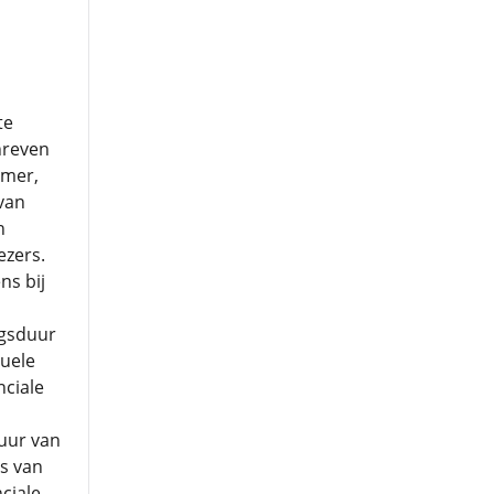
te
hreven
amer,
van
n
ezers.
ns bij
ngsduur
uele
nciale
duur van
es van
ciale