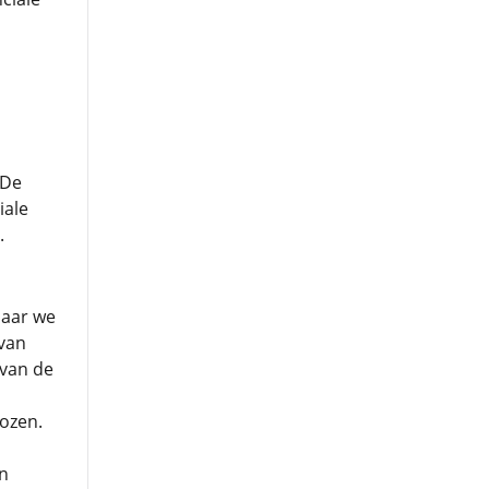
 De
iale
.
Maar we
 van
 van de
kozen.
n