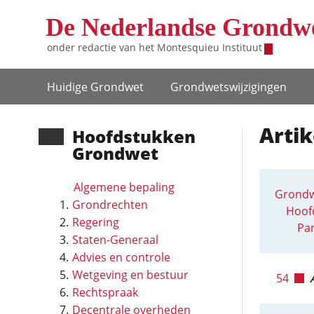
Overslaan en naar de inhoud gaan
De Nederlandse Grondw
onder redactie van het
Montesquieu Instituut
Hoofdnavigatie
Huidige Grondwet
Grondwets­wijzigingen
Artik
Hoofd­stukken
Grondwet
Algemene bepaling
Grondw
Grondrechten
Hoofd
Regering
Par
Staten-Generaal
Advies en controle
Wetgeving en bestuur
54
Rechtspraak
Decentrale overheden