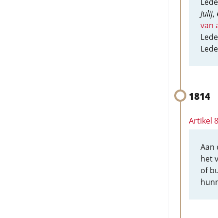
Lede
Julij
,
van 
Lede
Lede
1814
Artikel 
Aan 
het 
of b
hunn