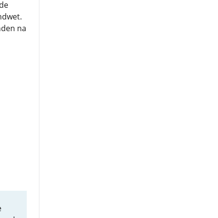
 de
ndwet.
anden na
e