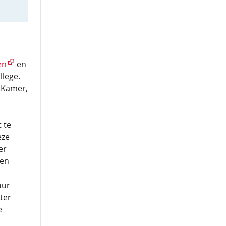
en
en
llege.
e Kamer,
t te
eze
er
ten
uur
ter
e