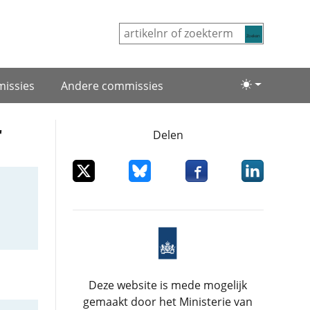
Zoeken
issies
Andere commissies
Lichte/donke
r
Delen
Deel dit item op X
Deel dit item op Bluesky
Deel dit item op Facebo
Deel dit item
Deze website is mede mogelijk
gemaakt door het Ministerie van