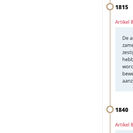
1815
Artikel
De a
zame
zest
hebb
word
bewe
aanz
1840
Artikel